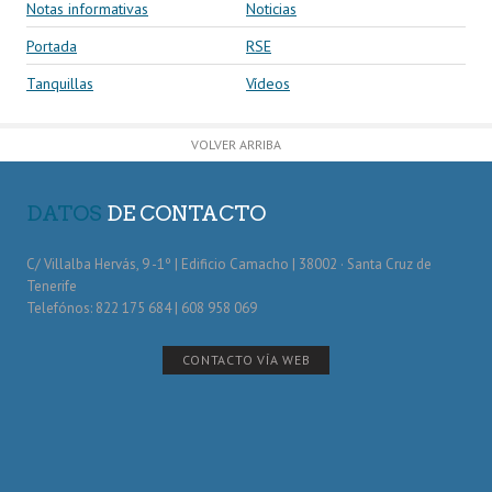
Notas informativas
Noticias
Portada
RSE
Tanquillas
Vídeos
VOLVER ARRIBA
DATOS
DE CONTACTO
C/ Villalba Hervás, 9 -1º | Edificio Camacho | 38002 · Santa Cruz de
Tenerife
Telefónos: 822 175 684 | 608 958 069
CONTACTO VÍA WEB