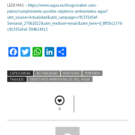
LEER MAS –
https://www.iagua.es/blogs/isabel-caro-
paton/cumplimiento-posible-objetivos-ambientales-agua?
utm_source=Actualidad&utm_campaign=c91335d5ef-
Semanal_27062022&utm_medium=email&utm_term=0_8ff5bc1576-
c91335d5ef-304824313
Fa
T
W
Li
C
ce
w
ha
nk
o
b
itt
ts
e
m
CATEGORÍAS
ACTUALIDAD
NOTICIAS
PORTADA
o
er
A
dI
pa
TAGGED:
OBJETIVOS AMBIENTALES DEL AGUA
o
p
n
rti
k
p
r
0