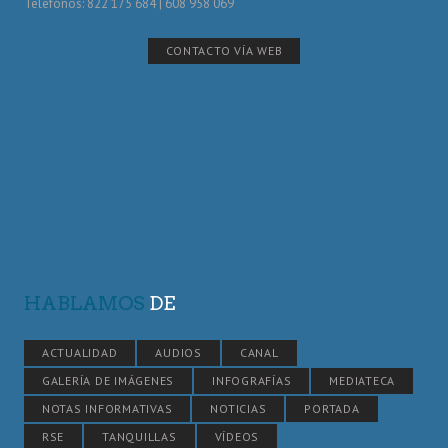
Telefónos: 822 175 684 | 608 958 069
CONTACTO VÍA WEB
HABLAMOS
DE
ACTUALIDAD
AUDIOS
CANAL
GALERÍA DE IMÁGENES
INFOGRAFÍAS
MEDIATECA
NOTAS INFORMATIVAS
NOTICIAS
PORTADA
RSE
TANQUILLAS
VÍDEOS