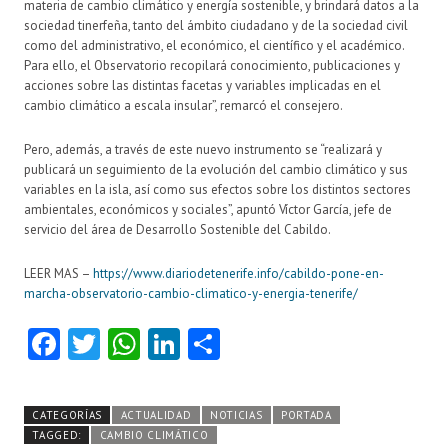
materia de cambio climático y energía sostenible, y brindará datos a la
sociedad tinerfeña, tanto del ámbito ciudadano y de la sociedad civil
como del administrativo, el económico, el científico y el académico.
Para ello, el Observatorio recopilará conocimiento, publicaciones y
acciones sobre las distintas facetas y variables implicadas en el
cambio climático a escala insular”, remarcó el consejero.
Pero, además, a través de este nuevo instrumento se “realizará y
publicará un seguimiento de la evolución del cambio climático y sus
variables en la isla, así como sus efectos sobre los distintos sectores
ambientales, económicos y sociales”, apuntó Víctor García, jefe de
servicio del área de Desarrollo Sostenible del Cabildo.
LEER MAS –
https://www.diariodetenerife.info/cabildo-pone-en-
marcha-observatorio-cambio-climatico-y-energia-tenerife/
Fa
T
W
Li
C
ce
w
ha
nk
o
b
itt
ts
e
m
CATEGORÍAS
ACTUALIDAD
NOTICIAS
PORTADA
o
er
A
dI
pa
TAGGED:
CAMBIO CLIMÁTICO