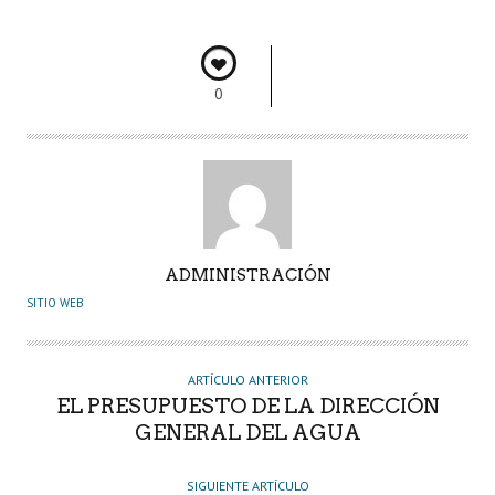
o
p
n
rti
k
p
r
0
A
ADMINISTRACIÓN
U
SITIO WEB
T
O
R
ARTÍCULO ANTERIOR
EL PRESUPUESTO DE LA DIRECCIÓN
GENERAL DEL AGUA
SIGUIENTE ARTÍCULO