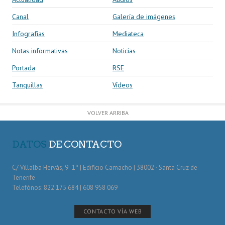
Canal
Galería de imágenes
Infografías
Mediateca
Notas informativas
Noticias
Portada
RSE
Tanquillas
Vídeos
VOLVER ARRIBA
DATOS
DE CONTACTO
C/ Villalba Hervás, 9 -1º | Edificio Camacho | 38002 · Santa Cruz de
Tenerife
Telefónos: 822 175 684 | 608 958 069
CONTACTO VÍA WEB