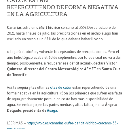
CALOR ESTÁN
REPERCUTIENDO DE FORMA NEGATIVA
EN LA AGRICULTURA
Canarias
sufre un
déficit hídrico
cercano al 35%. Desde octubre de
2021 hasta finales de julio, las precipitaciones en el archipiélago han
oscilado en torno a un 67% de lo que debería haber llovido.
«Llegará el otoño y volverán los episodios de precipitaciones. Pero el
año hidrológico acaba el 30 de septiembre, por lo que cual no va a dar
tiempo, posiblemente, a recuperar ese déficit actual», declara
Víctor
Quintero, director del Centro Meteorológico AEMET
en
Santa Cruz
de Tenerife.
Así, la sequía y las últimas
olas de calor
están repercutiendo de una
forma negativa en la agricultura. «Son los primeros que sufren esa falta
de agua, precisamente porque en costa hay más disponibilidad de
agua. Sin embargo, en las partes medias y altas falta», indica
Ángela
Delgado, presidenta de
Asaga.
LEER MAS –
https://rtvc.es/canarias-sufre-deficit-hidrico-cercano-35-
por-ciento/