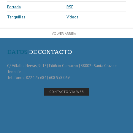
Portada
RSE
Tanquillas
Vídeos
VOLVER ARRIBA
DATOS
DE CONTACTO
C/ Villalba Hervás, 9 -1º | Edificio Camacho | 38002 · Santa Cruz de
Tenerife
Telefónos: 822 175 684 | 608 958 069
CONTACTO VÍA WEB