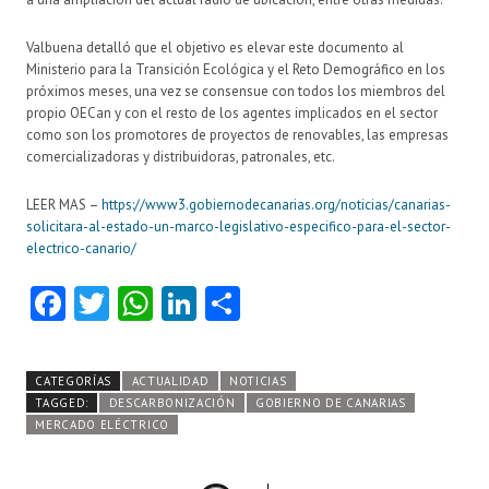
Valbuena detalló que el objetivo es elevar este documento al
Ministerio para la Transición Ecológica y el Reto Demográfico en los
próximos meses, una vez se consensue con todos los miembros del
propio OECan y con el resto de los agentes implicados en el sector
como son los promotores de proyectos de renovables, las empresas
comercializadoras y distribuidoras, patronales, etc.
LEER MAS –
https://www3.gobiernodecanarias.org/noticias/canarias-
solicitara-al-estado-un-marco-legislativo-especifico-para-el-sector-
electrico-canario/
Fa
T
W
Li
C
ce
w
ha
nk
o
b
itt
ts
e
m
CATEGORÍAS
ACTUALIDAD
NOTICIAS
o
er
A
dI
pa
TAGGED:
DESCARBONIZACIÓN
GOBIERNO DE CANARIAS
MERCADO ELÉCTRICO
o
p
n
rti
k
p
r