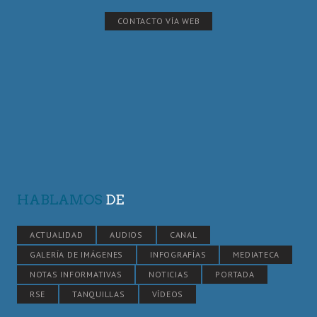
CONTACTO VÍA WEB
HABLAMOS
DE
ACTUALIDAD
AUDIOS
CANAL
GALERÍA DE IMÁGENES
INFOGRAFÍAS
MEDIATECA
NOTAS INFORMATIVAS
NOTICIAS
PORTADA
RSE
TANQUILLAS
VÍDEOS