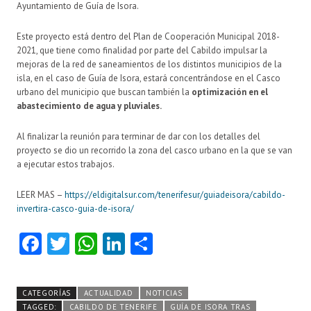
Ayuntamiento de Guía de Isora.
Este proyecto está dentro del Plan de Cooperación Municipal 2018-
2021, que tiene como finalidad por parte del Cabildo impulsar la
mejoras de la red de saneamientos de los distintos municipios de la
isla, en el caso de Guía de Isora, estará concentrándose en el Casco
urbano del municipio que buscan también la
optimización en el
abastecimiento de agua y pluviales.
Al finalizar la reunión para terminar de dar con los detalles del
proyecto se dio un recorrido la zona del casco urbano en la que se van
a ejecutar estos trabajos.
LEER MAS –
https://eldigitalsur.com/tenerifesur/guiadeisora/cabildo-
invertira-casco-guia-de-isora/
Fa
T
W
Li
C
ce
w
ha
nk
o
b
itt
ts
e
m
CATEGORÍAS
ACTUALIDAD
NOTICIAS
o
er
A
dI
pa
TAGGED:
CABILDO DE TENERIFE
GUÍA DE ISORA TRAS