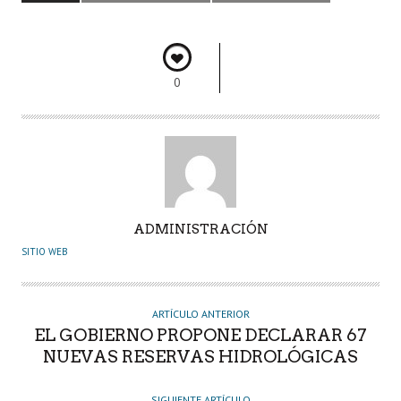
o
p
n
rti
k
p
r
0
A
ADMINISTRACIÓN
U
SITIO WEB
T
O
R
ARTÍCULO ANTERIOR
EL GOBIERNO PROPONE DECLARAR 67
NUEVAS RESERVAS HIDROLÓGICAS
SIGUIENTE ARTÍCULO