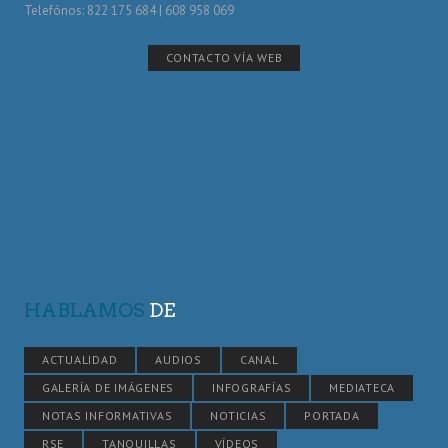
Telefónos: 822 175 684 | 608 958 069
CONTACTO VÍA WEB
HABLAMOS
DE
ACTUALIDAD
AUDIOS
CANAL
GALERÍA DE IMÁGENES
INFOGRAFÍAS
MEDIATECA
NOTAS INFORMATIVAS
NOTICIAS
PORTADA
RSE
TANQUILLAS
VÍDEOS