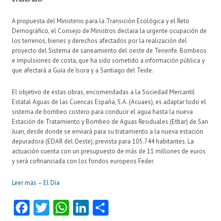
A propuesta del Ministerio para la Transición Ecológica y el Reto
Demográfico, el Consejo de Ministros declara la urgente ocupación de
los terrenos, bienes y derechos afectados por la realización del
proyecto del Sistema de saneamiento del oeste de Tenerife. Bombeos
e impulsiones de costa, que ha sido sometido a información pública y
que afectará a Guía de Isora y a Santiago del Teide.
El objetivo de estas obras, encomendadas a la Sociedad Mercantil
Estatal Aguas de las Cuencas España, S.A. (Acuaes), es adaptar todo el
sistema de bombeo costero para conducir el agua hasta la nueva
Estación de Tratamiento y Bombeo de Aguas Residuales (Etbar) de San
Juan, desde donde se enviará para su tratamiento a la nueva estación
depuradora (EDAR del Oeste), prevista para 105.744 habitantes. La
actuación cuenta con un presupuesto de más de 11 millones de euros
y será cofinanciada con los fondos europeos Feder.
Leer más – El Día
Fa
T
W
Li
C