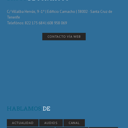
C/ Villalba Hervás, 9 -1º | Edificio Camacho | 38002 · Santa Cruz de
Tenerife
Telefónos: 822 175 684 | 608 958 069
CONTACTO VÍA WEB
HABLAMOS
DE
ACTUALIDAD
AUDIOS
CANAL