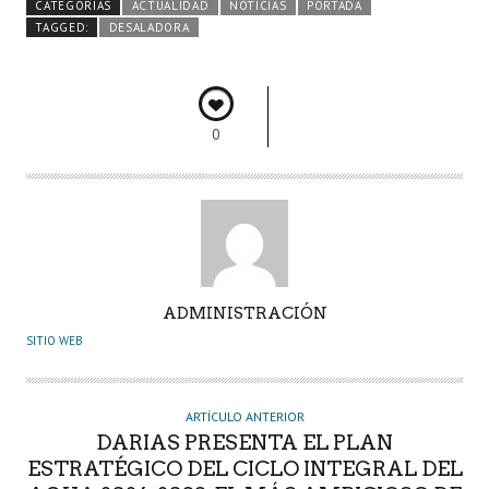
CATEGORÍAS
ACTUALIDAD
NOTICIAS
PORTADA
o
er
A
dI
pa
TAGGED:
DESALADORA
o
p
n
rti
k
p
r
0
A
ADMINISTRACIÓN
U
SITIO WEB
T
O
R
ARTÍCULO ANTERIOR
DARIAS PRESENTA EL PLAN
ESTRATÉGICO DEL CICLO INTEGRAL DEL