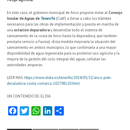
En este caso, el gobierno municipal de Arico propone instar al
Consejo
Insular de Aguas de
Tenerife
(Ciatf) a llevar a cabo los trámites
necesarios para las obras de implementación y puesta en marcha de
una
estación depuradora
y desarrollar todo el sistema de
saneamiento de la costa de Arico hasta la depuradora, que también
prestaría servicio a Fasnia). «Esta medida mejoraría la situación del
saneamiento en ambos municipios, lo que conllevaría a una mayor
disponibilidad de agua regenerada para su posterior uso agrícola y la
mejora de la gestión del ciclo integral del agua», señalan las
autoridades ariqueras.
LEER MAS:
https://www.eldia.es/tenerife/2024/05/22/arico-pide-
desaladora-costa-comarca-102708120.html
UN CONTENIDO DE: EL DIA
Fa
T
W
Li
C
ce
w
ha
nk
o
b
itt
ts
e
m