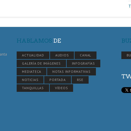
T
HABLAMOS
DE
BU
Santa
ACTUALIDAD
AUDIOS
CANAL
BU
GALERÍA DE IMÁGENES
INFOGRAFÍAS
MEDIATECA
NOTAS INFORMATIVAS
TW
NOTICIAS
PORTADA
RSE
TANQUILLAS
VÍDEOS