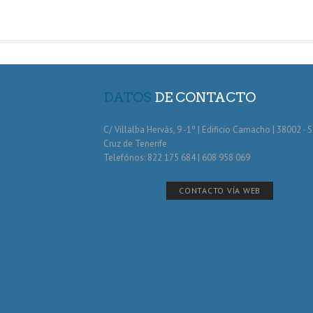
DATOS
DE CONTACTO
C/ Villalba Hervás, 9 -1º | Edificio Camacho | 38002 · 
Cruz de Tenerife
Telefónos: 822 175 684 | 608 958 069
CONTACTO VÍA WEB