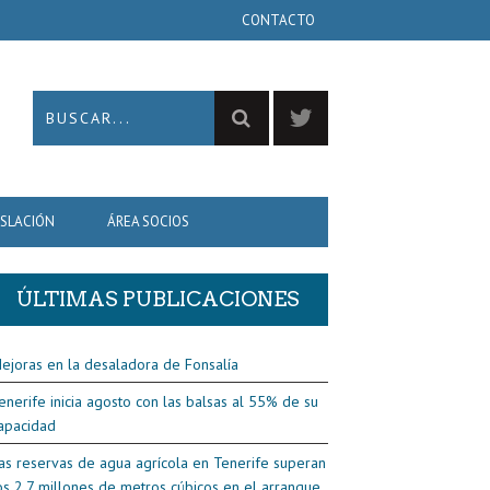
CONTACTO
ISLACIÓN
ÁREA SOCIOS
ÚLTIMAS PUBLICACIONES
ejoras en la desaladora de Fonsalía
enerife inicia agosto con las balsas al 55% de su
apacidad
as reservas de agua agrícola en Tenerife superan
os 2,7 millones de metros cúbicos en el arranque