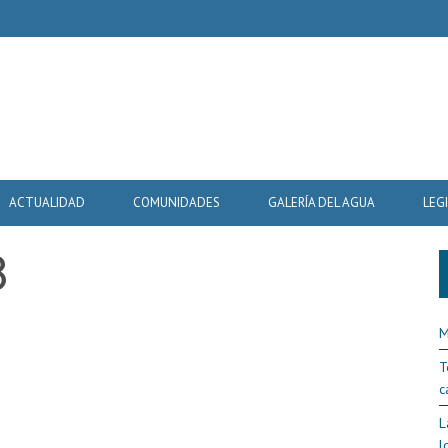
ACTUALIDAD
COMUNIDADES
GALERÍA DEL AGUA
LEG
8
M
T
c
L
l