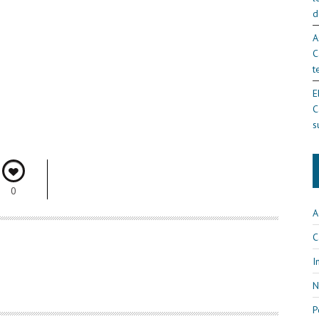
d
A
C
t
E
C
s
0
A
C
I
N
P