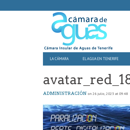
SECONDARY
NAVIGATION
PRIMARY
LA CÁMARA
EL AGUA EN TENERIFE
NAVIGATION
avatar_red_1
ADMINISTRACIÓN
on 26 julio, 2023 at 09:48