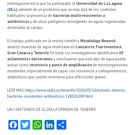
investigación en la que ha participado la
Universidad de La Laguna
(
ULL
)
advierte de un problema que va más allá de los controles
habituales: la presencia de
bacterias multirresistentes a
antibióticos
y de otros patógenos emergentes en aguas regeneradas
destinadas al campo.
El trabajo, publicado en la revista científica
Microbiology Research
,
analizó muestras de agua reutilizada en
Lanzarote, Fuerteventura,
Gran Canaria y Tenerife
. En total, los investigadores identificaron
69
aislamientos bacterianos
y concluyeron que este tipo de agua puede
actuar como
reservorio y punto de amplificación
de microorganismos
resistentes, especialmente de cepas con resistencia a carbapenémicos,
antibióticos que suelen reservarse para infecciones graves.
LEER MAS:
https://www.eldia.es/tenerife/2026/03/16/estudio-detecta-
bacterias-resistentes-antibioticos-128026288.html
UN CONTENIDO DE: EL DIA LA OPINION DE TENERIFE
Fa
T
W
Li
C
ce
w
ha
nk
o