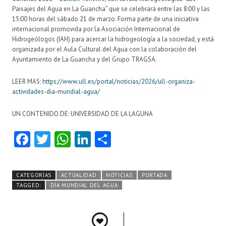
Paisajes del Agua en La Guancha” que se celebrará entre las 8:00 y las
15:00 horas del sábado 21 de marzo. Forma parte de una iniciativa
internacional promovida por la Asociación Internacional de
Hidrogeólogos (IAH) para acercar la hidrogeología a la sociedad, y está
organizada por el Aula Cultural del Agua con la colaboración del
Ayuntamiento de La Guancha y del Grupo TRAGSA.
LEER MAS:
https://www.ull.es/portal/noticias/2026/ull-organiza-
actividades-dia-mundial-agua/
UN CONTENIDO DE: UNIVERSIDAD DE LA LAGUNA
Fa
T
W
Li
C
ce
w
ha
nk
o
b
itt
ts
e
m
CATEGORÍAS
ACTUALIDAD
NOTICIAS
PORTADA
o
er
A
dI
pa
TAGGED:
DÍA MUNDIAL DEL AGUA
o
p
n
rti
k
p
r