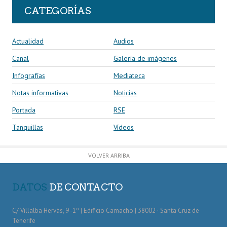
CATEGORÍAS
Actualidad
Audios
Canal
Galería de imágenes
Infografías
Mediateca
Notas informativas
Noticias
Portada
RSE
Tanquillas
Vídeos
VOLVER ARRIBA
DATOS
DE CONTACTO
C/ Villalba Hervás, 9 -1º | Edificio Camacho | 38002 · Santa Cruz de
Tenerife