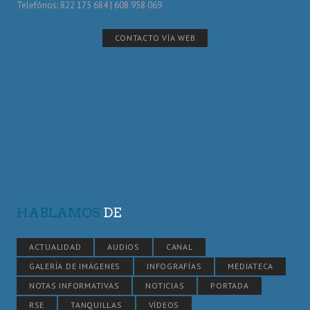
Telefónos: 822 175 684 | 608 958 069
CONTACTO VÍA WEB
HABLAMOS
DE
ACTUALIDAD
AUDIOS
CANAL
GALERÍA DE IMÁGENES
INFOGRAFÍAS
MEDIATECA
NOTAS INFORMATIVAS
NOTICIAS
PORTADA
RSE
TANQUILLAS
VÍDEOS