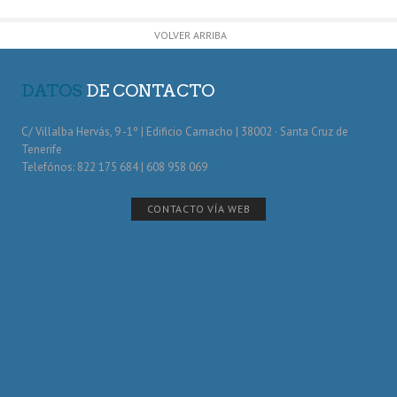
VOLVER ARRIBA
DATOS
DE CONTACTO
C/ Villalba Hervás, 9 -1º | Edificio Camacho | 38002 · Santa Cruz de
Tenerife
Telefónos: 822 175 684 | 608 958 069
CONTACTO VÍA WEB