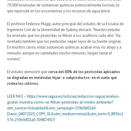
70.000 toneladas de sustancias químicas potencialmente nocivas, lo
que repercute en los ecosistemas y los recursos de agua dulce.
El profesor Federico Maggi, autor principal del estudio, de la Escuela de
Ingeniería Civil de la Universidad de Sydney, declaró: “Nuestro estudio
ha revelado que los pesticidas se filtran a los acuíferos cada año: “Ha
revelado también que los pesticidas vagan lejos de su fuente original.
En muchos casos, estas sustancias químicas acaban muy río abajo y a
menudo, aunque en cantidades mucho menores, llegan hasta el
océano”.
El estudio demostró que
cerca del 80% de los pesticidas aplicados
se degradan en moléculas hijas -o subproductos- en el suelo que
rodea los cultivos.
LEER MAS –
https://www.iagua.es/noticias/redaccion-iagua/analisis-
global-muestra-como-se-filtran-pesticidas-al-medio-ambiente?
utm_source=Actualidad&utm_campaign=259e0d02a0-
Diario_04072023_COPY_01&utm_medium=email&utm_term=0_8ff5bc1
576-259e0d02a0-304824313