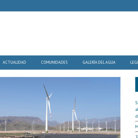
ACTUALIDAD
COMUNIDADES
GALERÍA DEL AGUA
LEG
S
a
d
M
T