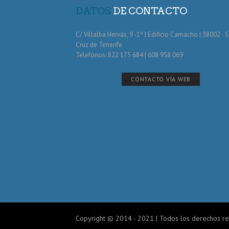
DATOS
DE CONTACTO
C/ Villalba Hervás, 9 -1º | Edificio Camacho | 38002 · 
Cruz de Tenerife
Telefónos: 822 175 684 | 608 958 069
CONTACTO VÍA WEB
Copyright © 2014 - 2021 | Todos los derechos r