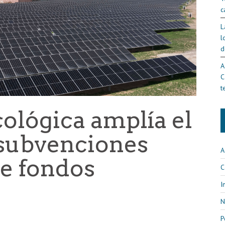
c
L
l
d
A
C
t
ológica amplía el
 subvenciones
A
de fondos
C
I
N
P