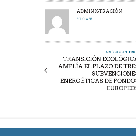
A
ADMINISTRACIÓN
U
SITIO WEB
T
O
R
ARTÍCULO ANTERI
TRANSICIÓN ECOLÓGIC
AMPLÍA EL PLAZO DE TRE
SUBVENCIONE
ENERGÉTICAS DE FONDO
EUROPEO