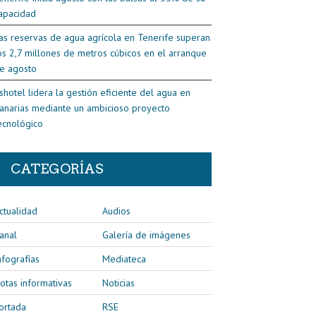
apacidad
as reservas de agua agrícola en Tenerife superan
os 2,7 millones de metros cúbicos en el arranque
e agosto
shotel lidera la gestión eficiente del agua en
anarias mediante un ambicioso proyecto
ecnológico
CATEGORÍAS
ctualidad
Audios
anal
Galería de imágenes
nfografías
Mediateca
otas informativas
Noticias
ortada
RSE