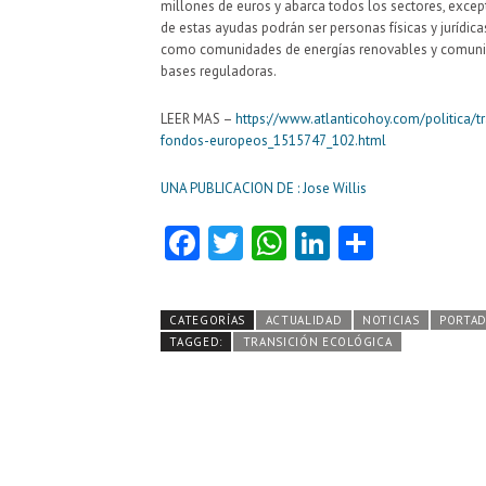
millones de euros y abarca todos los sectores, excepto
de estas ayudas podrán ser personas físicas y jurídica
como comunidades de energías renovables y comunidad
bases reguladoras.
LEER MAS –
https://www.atlanticohoy.com/politica/t
fondos-europeos_1515747_102.html
UNA PUBLICACION DE : Jose Willis
Fa
T
W
Li
C
ce
w
ha
nk
o
b
itt
ts
e
m
CATEGORÍAS
ACTUALIDAD
NOTICIAS
PORTA
o
er
A
dI
pa
TAGGED:
TRANSICIÓN ECOLÓGICA
o
p
n
rti
k
p
r