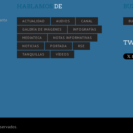
HABLAMOS
DE
BU
Santa
ACTUALIDAD
AUDIOS
CANAL
BU
GALERÍA DE IMÁGENES
INFOGRAFÍAS
MEDIATECA
NOTAS INFORMATIVAS
TW
NOTICIAS
PORTADA
RSE
TANQUILLAS
VÍDEOS
eservados.