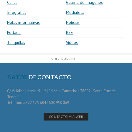
Canal
Galería de imágenes
Infografías
Mediateca
Notas informativas
Noticias
Portada
RSE
Tanquillas
Vídeos
VOLVER ARRIBA
DATOS
DE CONTACTO
C/ Villalba Hervás, 9 -1º | Edificio Camacho | 38002 · Santa Cruz de
Tenerife
Telefónos: 822 175 684 | 608 958 069
CONTACTO VÍA WEB