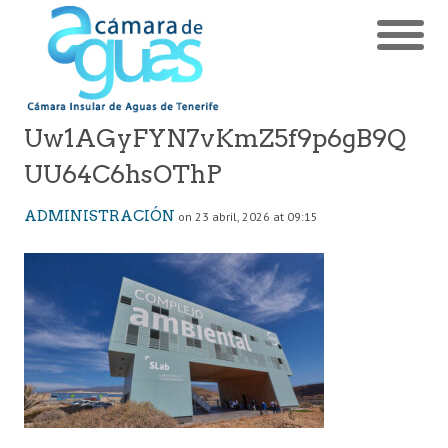
Uw1AGyFYN7vKmZ5f9p6gB9Q
UU64C6hsOThP
ADMINISTRACIÓN
on 23 abril, 2026 at 09:15