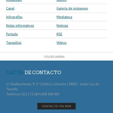
Canal
Galería de imágenes
Infografías
Mediateca
Notas informativas
Noticias
Portada
RSE
Tanquillas
Vídeos
VOLVER ARRIBA
DATOS
DE CONTACTO
C/ Villalba Hervás, 9 -1º | Edificio Camacho | 38002 · Santa Cruz de
Tenerife
Telefónos: 822 175 684 | 608 958 069
CONTACTO VÍA WEB