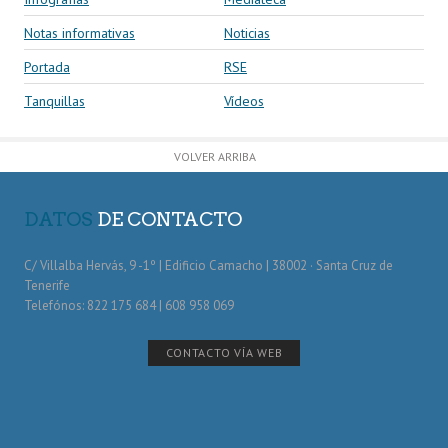
Notas informativas
Noticias
Portada
RSE
Tanquillas
Vídeos
VOLVER ARRIBA
DATOS
DE CONTACTO
C/ Villalba Hervás, 9 -1º | Edificio Camacho | 38002 · Santa Cruz de
Tenerife
Telefónos: 822 175 684 | 608 958 069
CONTACTO VÍA WEB