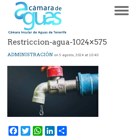
Restriccion-agua-1024×575
ADMINISTRACIÓN
on 5 agosto, 2024 at 10:40
Fa
T
W
Li
C