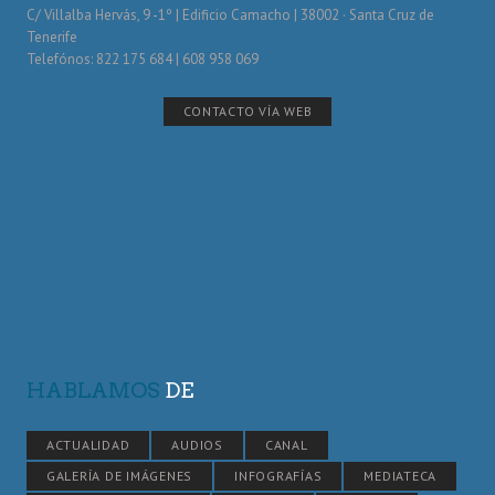
C/ Villalba Hervás, 9 -1º | Edificio Camacho | 38002 · Santa Cruz de
Tenerife
Telefónos: 822 175 684 | 608 958 069
CONTACTO VÍA WEB
HABLAMOS
DE
ACTUALIDAD
AUDIOS
CANAL
GALERÍA DE IMÁGENES
INFOGRAFÍAS
MEDIATECA