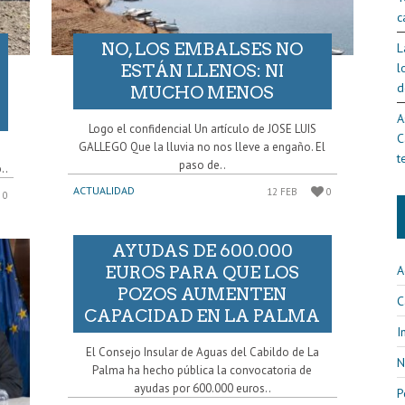
c
NO, LOS EMBALSES NO
L
l
ESTÁN LLENOS: NI
d
MUCHO MENOS
A
Logo el confidencial Un artículo de JOSE LUIS
C
GALLEGO Que la lluvia no nos lleve a engaño. El
t
paso de..
..
ACTUALIDAD
12 FEB
0
0
AYUDAS DE 600.000
A
EUROS PARA QUE LOS
POZOS AUMENTEN
C
CAPACIDAD EN LA PALMA
I
El Consejo Insular de Aguas del Cabildo de La
N
Palma ha hecho pública la convocatoria de
ayudas por 600.000 euros..
P