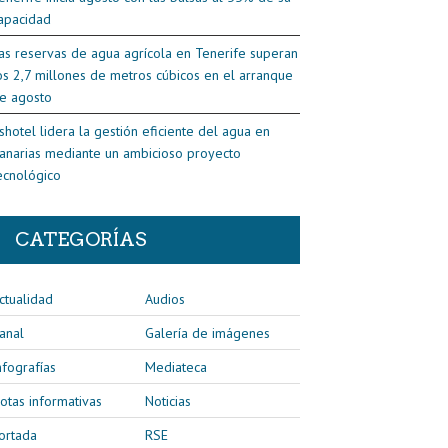
apacidad
as reservas de agua agrícola en Tenerife superan
os 2,7 millones de metros cúbicos en el arranque
e agosto
shotel lidera la gestión eficiente del agua en
anarias mediante un ambicioso proyecto
ecnológico
CATEGORÍAS
ctualidad
Audios
anal
Galería de imágenes
nfografías
Mediateca
otas informativas
Noticias
ortada
RSE