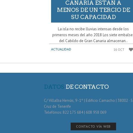
CANARIA ESTÁN A
MENOS DE UN TERCIO DE
SU CAPACIDAD
La isla no recibe lluvias intensas desde los
primeros meses del año 2018 Los siete embalse
del Cabildo de Gran Canaria almacenan..
ACTUALIDAD
16 OCT
DATOS
DE CONTACTO
C/ Villalba Hervás, 9 -1º | Edificio Camacho | 38002 · 
Cruz de Tenerife
Telefónos: 822 175 684 | 608 958 069
CONTACTO VÍA WEB