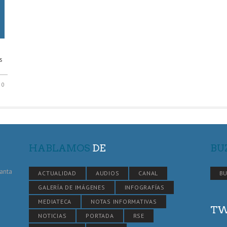
s
0
HABLAMOS
DE
BU
Santa
ACTUALIDAD
AUDIOS
CANAL
BU
GALERÍA DE IMÁGENES
INFOGRAFÍAS
MEDIATECA
NOTAS INFORMATIVAS
TW
NOTICIAS
PORTADA
RSE