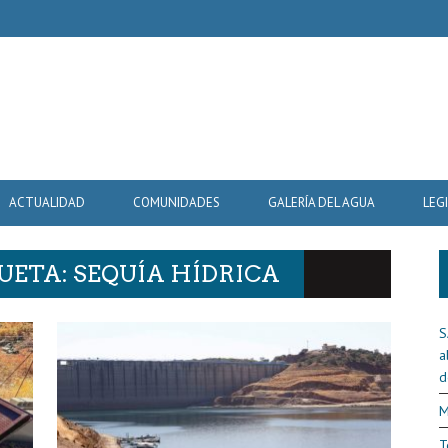
ACTUALIDAD
COMUNIDADES
GALERÍA DEL AGUA
LEG
UETA: SEQUÍA HÍDRICA
S
a
d
M
T