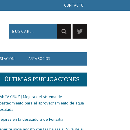
CONTACTO
ISLACIÓN
ÁREA SOCIOS
ÚLTIMAS PUBLICACIONES
ANTA CRUZ | Mejora del sistema de
bastecimiento para el aprovechamiento de agua
esalada
ejoras en la desaladora de Fonsalía
enerife inicia agosto con las balsas al 55% de su