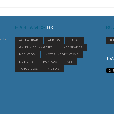
HABLAMOS
DE
BU
Santa
ACTUALIDAD
AUDIOS
CANAL
BU
GALERÍA DE IMÁGENES
INFOGRAFÍAS
MEDIATECA
NOTAS INFORMATIVAS
TW
NOTICIAS
PORTADA
RSE
TANQUILLAS
VÍDEOS