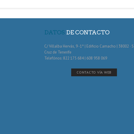
DATOS
DE CONTACTO
C/ Villalba Hervás, 9 -1º | Edificio Camacho | 38002 · 
Cruz de Tenerife
Telefónos: 822 175 684 | 608 958 069
CONTACTO VÍA WEB