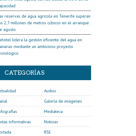
apacidad
as reservas de agua agrícola en Tenerife superan
os 2,7 millones de metros cúbicos en el arranque
e agosto
shotel lidera la gestión eficiente del agua en
anarias mediante un ambicioso proyecto
ecnológico
CATEGORÍAS
ctualidad
Audios
anal
Galería de imágenes
nfografías
Mediateca
otas informativas
Noticias
ortada
RSE