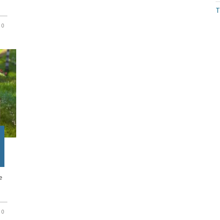
T
0
e
.
0