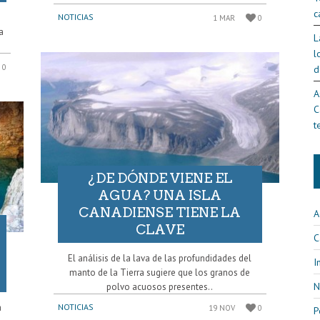
c
NOTICIAS
1 MAR
0
a
L
l
0
d
A
C
t
¿DE DÓNDE VIENE EL
AGUA? UNA ISLA
CANADIENSE TIENE LA
A
CLAVE
C
El análisis de la lava de las profundidades del
I
manto de la Tierra sugiere que los granos de
N
polvo acuosos presentes..
NOTICIAS
a
19 NOV
0
P