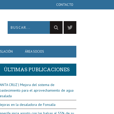
CONTACTO
ISLACIÓN
ÁREA SOCIOS
ÚLTIMAS PUBLICACIONES
ANTA CRUZ | Mejora del sistema de
bastecimiento para el aprovechamiento de agua
esalada
ejoras en la desaladora de Fonsalía
enerife inicia agosto con las balsas al 55% de su