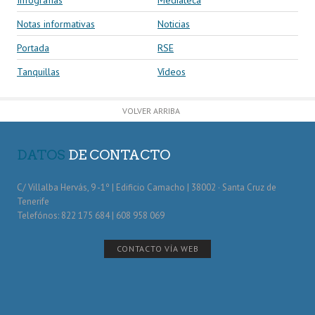
Notas informativas
Noticias
Portada
RSE
Tanquillas
Vídeos
VOLVER ARRIBA
DATOS
DE CONTACTO
C/ Villalba Hervás, 9 -1º | Edificio Camacho | 38002 · Santa Cruz de
Tenerife
Telefónos: 822 175 684 | 608 958 069
CONTACTO VÍA WEB