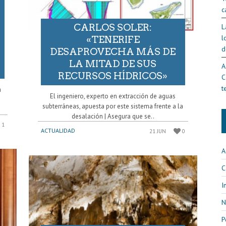
c
CARLOS SOLER:
L
l
«TENERIFE
d
DESAPROVECHA MÁS DE
LA MITAD DE SUS
A
RECURSOS HÍDRICOS»
C
t
a
El ingeniero, experto en extracción de aguas
subterráneas, apuesta por este sistema frente a la
desalación | Asegura que se..
1
ACTUALIDAD
21 JUN
0
A
C
I
N
P