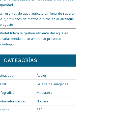
apacidad
as reservas de agua agrícola en Tenerife superan
os 2,7 millones de metros cúbicos en el arranque
e agosto
shotel lidera la gestión eficiente del agua en
anarias mediante un ambicioso proyecto
ecnológico
CATEGORÍAS
ctualidad
Audios
anal
Galería de imágenes
nfografías
Mediateca
otas informativas
Noticias
ortada
RSE