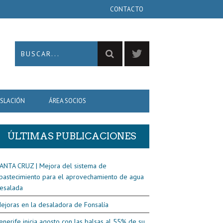
CONTACTO
ISLACIÓN
ÁREA SOCIOS
ÚLTIMAS PUBLICACIONES
ANTA CRUZ | Mejora del sistema de
bastecimiento para el aprovechamiento de agua
esalada
ejoras en la desaladora de Fonsalía
enerife inicia agosto con las balsas al 55% de su