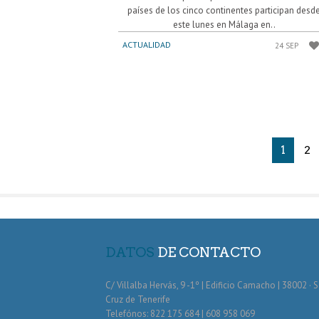
países de los cinco continentes participan desd
este lunes en Málaga en..
ACTUALIDAD
24 SEP
1
2
DATOS
DE CONTACTO
C/ Villalba Hervás, 9 -1º | Edificio Camacho | 38002 · 
Cruz de Tenerife
Telefónos: 822 175 684 | 608 958 069