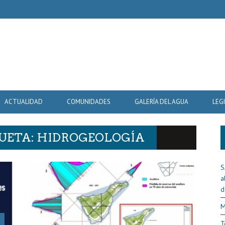
ACTUALIDAD
COMUNIDADES
GALERÍA DEL AGUA
LEG
QUETA: HIDROGEOLOGÍA
S
a
d
M
T