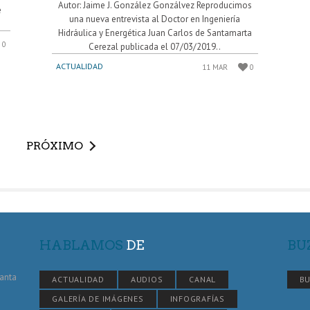
Autor: Jaime J. González Gonzálvez Reproducimos
e
una nueva entrevista al Doctor en Ingeniería
Hidráulica y Energética Juan Carlos de Santamarta
0
Cerezal publicada el 07/03/2019..
ACTUALIDAD
11 MAR
0
PRÓXIMO
HABLAMOS
DE
BU
Santa
ACTUALIDAD
AUDIOS
CANAL
BU
GALERÍA DE IMÁGENES
INFOGRAFÍAS