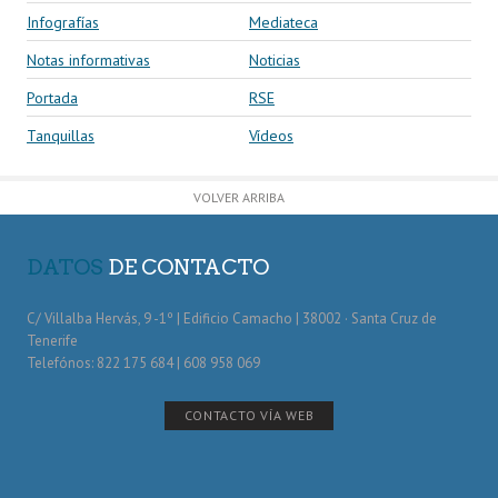
Infografías
Mediateca
Notas informativas
Noticias
Portada
RSE
Tanquillas
Vídeos
VOLVER ARRIBA
DATOS
DE CONTACTO
C/ Villalba Hervás, 9 -1º | Edificio Camacho | 38002 · Santa Cruz de
Tenerife
Telefónos: 822 175 684 | 608 958 069
CONTACTO VÍA WEB