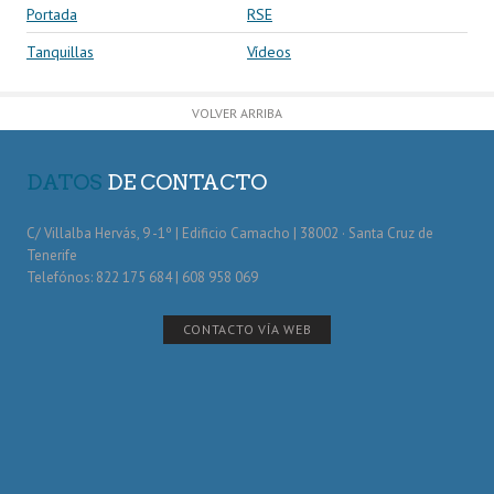
Portada
RSE
Tanquillas
Vídeos
VOLVER ARRIBA
DATOS
DE CONTACTO
C/ Villalba Hervás, 9 -1º | Edificio Camacho | 38002 · Santa Cruz de
Tenerife
Telefónos: 822 175 684 | 608 958 069
CONTACTO VÍA WEB