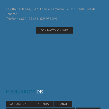
C/ Villalba Hervás, 9 -1º | Edificio Camacho | 38002 · Santa Cruz de
Tenerife
Telefónos: 822 175 684 | 608 958 069
CONTACTO VÍA WEB
HABLAMOS
DE
ACTUALIDAD
AUDIOS
CANAL