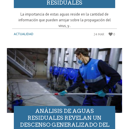
RESIDUALES
La importancia de estas aguas reside en la cantidad de
información que pueden arrojar sobre la propagación del
virus, y..
ACTUALIDAD
24 MAR
0
ANÁLISIS DE AGUAS
RESIDUALES REVELAN UN
DESCENSO GENERALIZADO DEL