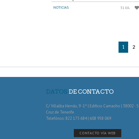
NOTICIAS
31 JUL
1
2
DATOS
DE CONTACTO
C/ Villalba Hervás, 9 -1º | Edificio Camacho | 38002 · 
Cruz de Tenerife
Telefónos: 822 175 684 | 608 958 069
CONTACTO VÍA WEB