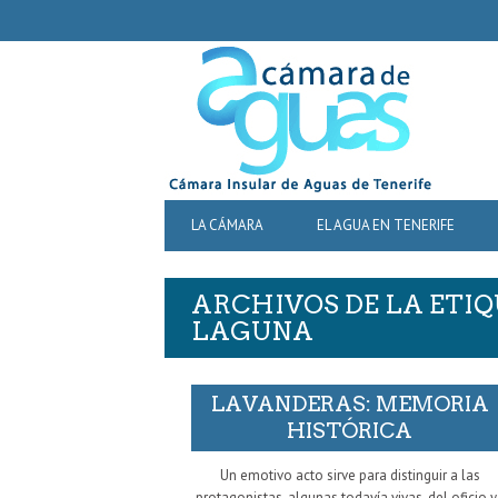
SECONDARY
NAVIGATION
PRIMARY
LA CÁMARA
EL AGUA EN TENERIFE
NAVIGATION
ARCHIVOS DE LA ETI
LAGUNA
LAVANDERAS: MEMORIA
HISTÓRICA
Un emotivo acto sirve para distinguir a las
protagonistas, algunas todavía vivas, del oficio 