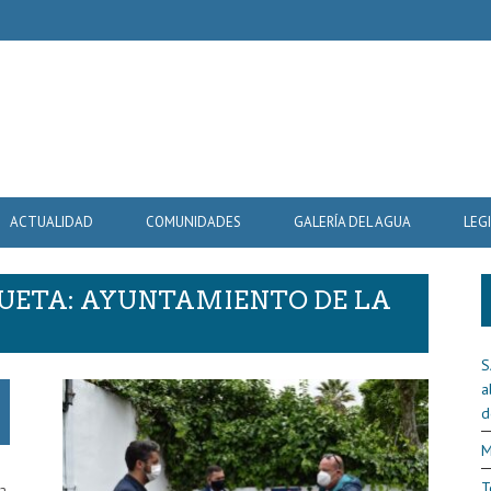
ACTUALIDAD
COMUNIDADES
GALERÍA DEL AGUA
LEG
QUETA: AYUNTAMIENTO DE LA
S
a
d
M
T
ya