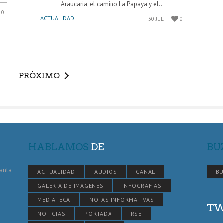
Araucaria, el camino La Papaya y el..
0
ACTUALIDAD
30 JUL
0
PRÓXIMO
HABLAMOS
DE
BU
Santa
ACTUALIDAD
AUDIOS
CANAL
BU
GALERÍA DE IMÁGENES
INFOGRAFÍAS
MEDIATECA
NOTAS INFORMATIVAS
TW
NOTICIAS
PORTADA
RSE