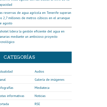
apacidad
as reservas de agua agrícola en Tenerife superan
os 2,7 millones de metros cúbicos en el arranque
e agosto
shotel lidera la gestión eficiente del agua en
anarias mediante un ambicioso proyecto
ecnológico
CATEGORÍAS
ctualidad
Audios
anal
Galería de imágenes
nfografías
Mediateca
otas informativas
Noticias
ortada
RSE