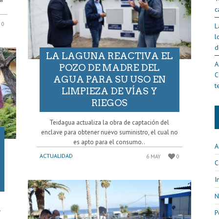
c
0
L
l
d
LA LAGUNA REACTIVA EL
A
POZO DE MADRE DEL
C
AGUA PARA SU USO EN
t
LIMPIEZA DE VÍAS Y
RIEGOS
Teidagua actualiza la obra de captación del
enclave para obtener nuevo suministro, el cual no
es apto para el consumo..
A
ACTUALIDAD
6 MAY
0
C
I
N
r
P