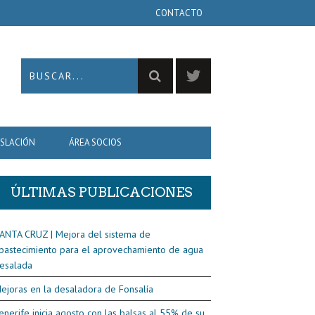
CONTACTO
ISLACIÓN
ÁREA SOCIOS
ÚLTIMAS PUBLICACIONES
ANTA CRUZ | Mejora del sistema de
bastecimiento para el aprovechamiento de agua
esalada
ejoras en la desaladora de Fonsalía
enerife inicia agosto con las balsas al 55% de su