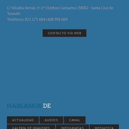
C/ Villalba Hervás, 9 -1º | Edificio Camacho | 38002 · Santa Cruz de
Tenerife
Telefónos: 822 175 684 | 608 958 069
CONTACTO VÍA WEB
HABLAMOS
DE
ACTUALIDAD
AUDIOS
CANAL
GALERÍA DE IMÁGENES
INFOGRAFÍAS
MEDIATECA