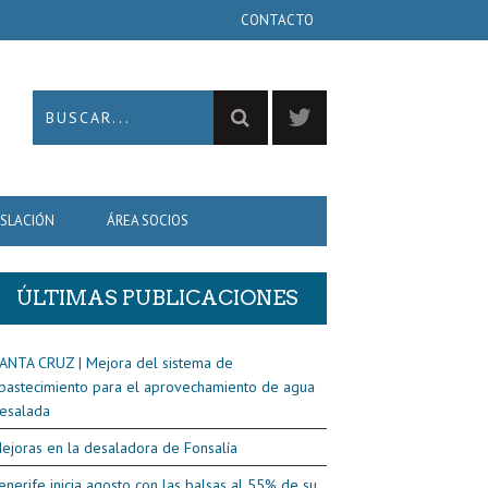
CONTACTO
ISLACIÓN
ÁREA SOCIOS
ÚLTIMAS PUBLICACIONES
ANTA CRUZ | Mejora del sistema de
bastecimiento para el aprovechamiento de agua
esalada
ejoras en la desaladora de Fonsalía
enerife inicia agosto con las balsas al 55% de su