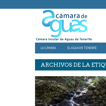
SECONDARY
NAVIGATION
PRIMARY
LA CÁMARA
EL AGUA EN TENERIFE
NAVIGATION
ARCHIVOS DE LA ETI