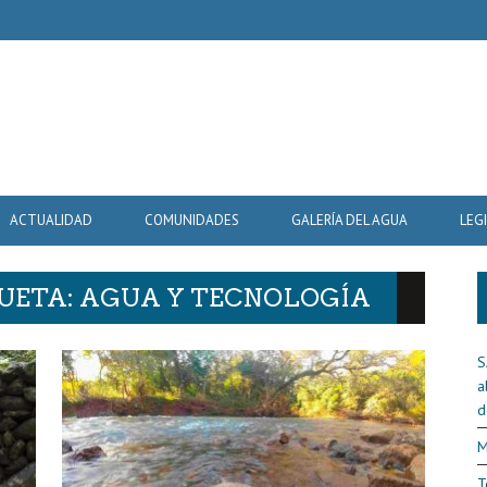
ACTUALIDAD
COMUNIDADES
GALERÍA DEL AGUA
LEG
QUETA: AGUA Y TECNOLOGÍA
S
a
d
M
T