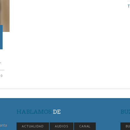
T
,
0
HABLAMOS
DE
BU
Santa
ACTUALIDAD
AUDIOS
CANAL
BU