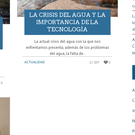
c
LA CRISIS DEL AGUA Y LA
L
IMPORTANCIA DE LA
l
TECNOLOGÍA
d
A
La actual crisis del agua con la que nos
C
enfrentamos presenta, además de los problemas
t
del agua, la falta de..
ACTUALIDAD
13 SEP
0
0
A
C
I
N
P