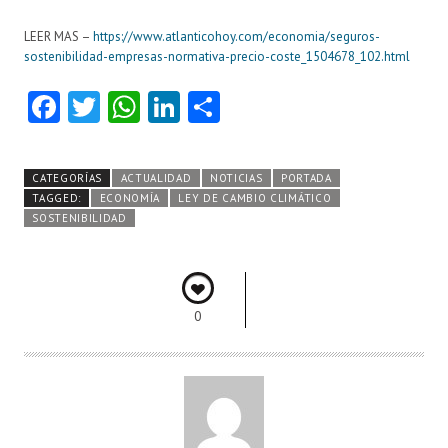
LEER MAS –
https://www.atlanticohoy.com/economia/seguros-
sostenibilidad-empresas-normativa-precio-coste_1504678_102.html
Fa
T
W
Li
C
ce
w
ha
nk
o
b
itt
ts
e
m
CATEGORÍAS
ACTUALIDAD
NOTICIAS
PORTADA
o
er
A
dI
pa
TAGGED:
ECONOMÍA
LEY DE CAMBIO CLIMÁTICO
SOSTENIBILIDAD
o
p
n
rti
k
p
r
0