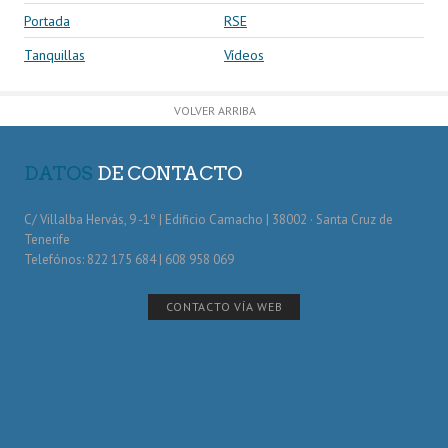
Portada
RSE
Tanquillas
Vídeos
VOLVER ARRIBA
DATOS
DE CONTACTO
C/ Villalba Hervás, 9 -1º | Edificio Camacho | 38002 · Santa Cruz de
Tenerife
Telefónos: 822 175 684 | 608 958 069
CONTACTO VÍA WEB