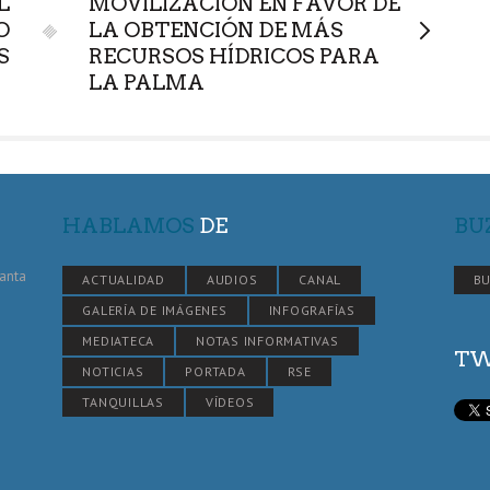
L
MOVILIZACIÓN EN FAVOR DE
O
LA OBTENCIÓN DE MÁS
S
RECURSOS HÍDRICOS PARA
LA PALMA
HABLAMOS
DE
BU
Santa
ACTUALIDAD
AUDIOS
CANAL
BU
GALERÍA DE IMÁGENES
INFOGRAFÍAS
MEDIATECA
NOTAS INFORMATIVAS
TW
NOTICIAS
PORTADA
RSE
TANQUILLAS
VÍDEOS