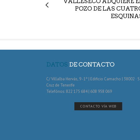
VALLESECO ADQUIERE E
POZO DE LAS CUATR
ESQUINA
DATOS
DE CONTACTO
C/ Villalba Hervás, 9 -1º | Edificio Camacho | 38002 · 
Cruz de Tenerife
Telefónos: 822 175 684 | 608 958 069
CONTACTO VÍA WEB