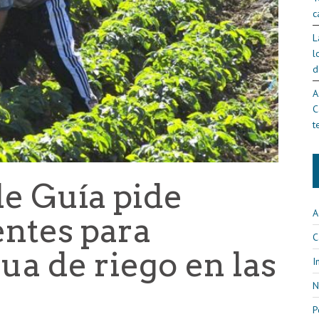
c
L
l
d
A
C
t
de Guía pide
A
ntes para
C
gua de riego en las
I
N
P