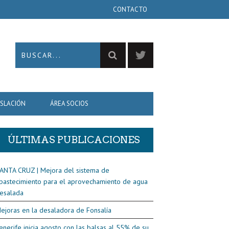
CONTACTO
ISLACIÓN
ÁREA SOCIOS
ÚLTIMAS PUBLICACIONES
ANTA CRUZ | Mejora del sistema de
bastecimiento para el aprovechamiento de agua
esalada
ejoras en la desaladora de Fonsalía
enerife inicia agosto con las balsas al 55% de su