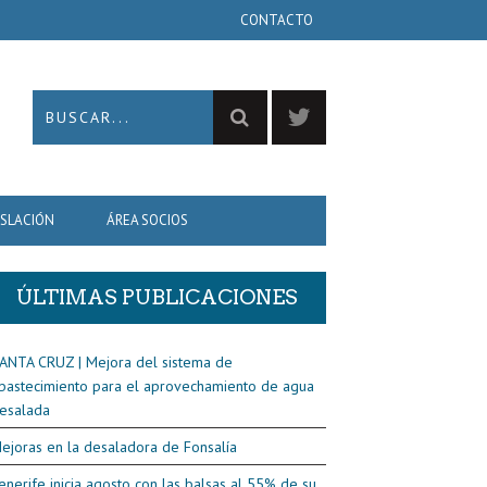
CONTACTO
ISLACIÓN
ÁREA SOCIOS
ÚLTIMAS PUBLICACIONES
ANTA CRUZ | Mejora del sistema de
bastecimiento para el aprovechamiento de agua
esalada
ejoras en la desaladora de Fonsalía
enerife inicia agosto con las balsas al 55% de su