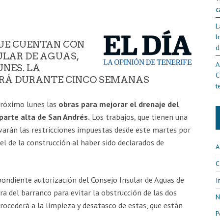
c
L
l
QUE CUENTAN CON
d
ULAR DE AGUAS,
A
NES. LA
C
ARÁ DURANTE CINCO SEMANAS
t
próximo lunes las
obras para mejorar el drenaje del
 parte alta de San Andrés.
Los trabajos, que tienen una
varán las restricciones impuestas desde este martes por
l de la construcción al haber sido declarados de
A
C
pondiente autorización del Consejo Insular de Aguas de
I
era del barranco para evitar la obstrucción de las dos
N
rocederá a la limpieza y desatasco de estas, que están
P