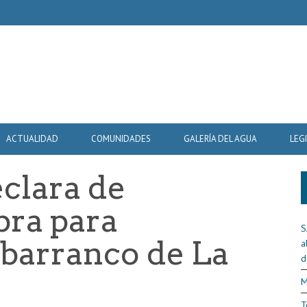
ACTUALIDAD
COMUNIDADES
GALERÍA DEL AGUA
LEG
clara de
bra para
S
 barranco de La
a
d
M
T