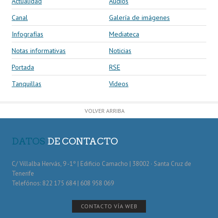
Actualidad
Audios
Canal
Galería de imágenes
Infografías
Mediateca
Notas informativas
Noticias
Portada
RSE
Tanquillas
Vídeos
VOLVER ARRIBA
DATOS
DE CONTACTO
C/ Villalba Hervás, 9 -1º | Edificio Camacho | 38002 · Santa Cruz de
Tenerife
Telefónos: 822 175 684 | 608 958 069
CONTACTO VÍA WEB