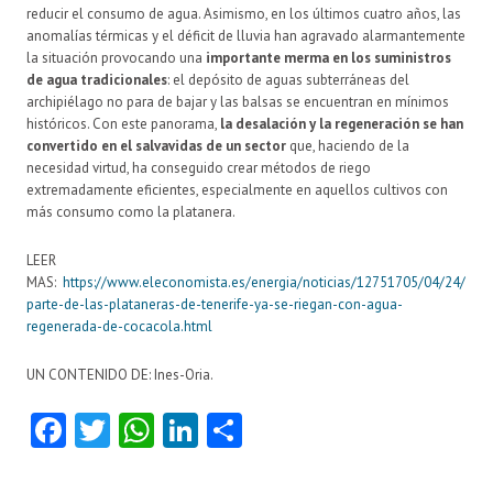
reducir el consumo de agua. Asimismo, en los últimos cuatro años, las
anomalías térmicas y el déficit de lluvia han agravado alarmantemente
la situación provocando una
importante merma en los suministros
de agua tradicionales
: el depósito de aguas subterráneas del
archipiélago no para de bajar y las balsas se encuentran en mínimos
históricos. Con este panorama,
la desalación y la regeneración se han
convertido en el salvavidas de un sector
que, haciendo de la
necesidad virtud, ha conseguido crear métodos de riego
extremadamente eficientes, especialmente en aquellos cultivos con
más consumo como la platanera.
LEER
MAS:
https://www.eleconomista.es/energia/noticias/12751705/04/24/
parte-de-las-plataneras-de-tenerife-ya-se-riegan-con-agua-
regenerada-de-cocacola.html
UN CONTENIDO DE: Ines-Oria.
Fa
T
W
Li
C
ce
w
ha
nk
o