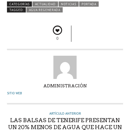
b
itt
ts
e
m
CATEGORÍAS
ACTUALIDAD
NOTICIAS
PORTADA
o
er
A
dI
pa
TAGGED:
AGUA REGENERADA
o
p
n
rti
k
p
r
0
A
ADMINISTRACIÓN
U
SITIO WEB
T
O
R
ARTÍCULO ANTERIOR
LAS BALSAS DE TENERIFE PRESENTAN
UN 20% MENOS DE AGUA QUE HACE UN