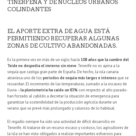
TINERFEÑA Y DE NÚCLEOS URBANOS
COLINDANTES
EL APORTE EXTRA DE AGUA ESTÁ
PERMITIENDO RECUPERAR ALGUNAS
ZONAS DE CULTIVO ABANDONADAS.
Es la primera vez en más de un siglo; hacía
108 años que la cumbre del
Teide no despedía el invierno sin nieve
. Tenerife no es ajena a la
sequía que castiga gran parte de España. De hecho, la isla canaria
atraviesa uno de los
periodos de sequía más largos e intensos
que se
recuerdan. El incremento de las temperaturas, sumado a la escasez de
lluvia –
la pluviometría ha caído un 83%
con respecto al año pasado-
han forzado al cabildo a decretar la situación de emergencia para
garantizar la sostenibilidad de la producción agrícola durante un
verano que se prevé más prolongado y caluroso de lo habitual.
El regadío siempre ha sido una actividad de difícil desarrollo en
Tenerife. Al tratarse de un recurso escaso y costoso, los agricultores de
la isla se han visto obligados a realizar importantes esfuerzos para