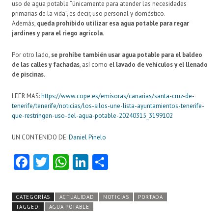
uso de agua potable “únicamente para atender las necesidades
primarias de la vida”, es decir, uso personal y doméstico.
Además,
queda prohibido utilizar esa agua potable para regar
jardines y para el riego agrícola.
Por otro lado,
se prohíbe también usar agua potable para el baldeo
de las calles y fachadas
, así como
el lavado de vehículos y el llenado
de piscinas.
LEER MAS:
https://www.cope.es/emisoras/canarias/santa-cruz-de-
tenerife/tenerife/noticias/los-silos-une-lista-ayuntamientos-tenerife-
que-restringen-uso-del-agua-potable-20240315_3199102
UN CONTENIDO DE:
Daniel Pinelo
Fa
T
W
Li
C
ce
w
ha
nk
o
b
itt
ts
e
m
CATEGORÍAS
ACTUALIDAD
NOTICIAS
PORTADA
o
er
A
dI
pa
TAGGED:
AGUA POTABLE