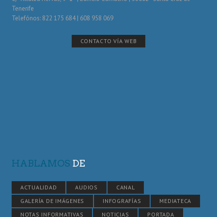
Tenerife
Telefónos: 822 175 684 | 608 958 069
CONTACTO VÍA WEB
HABLAMOS
DE
ACTUALIDAD
AUDIOS
CANAL
GALERÍA DE IMÁGENES
INFOGRAFÍAS
MEDIATECA
NOTAS INFORMATIVAS
NOTICIAS
PORTADA