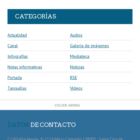
CATEGORÍAS
Actualidad
Audios
Canal
Galería de imágenes
Infografías
Mediateca
Notas informativas
Noticias
Portada
RSE
Tanquillas
Vídeos
VOLVER ARRIBA
DATOS
DE CONTACTO
C/ Villalba Hervás, 9 -1º | Edificio Camacho | 38002 · Santa Cruz de