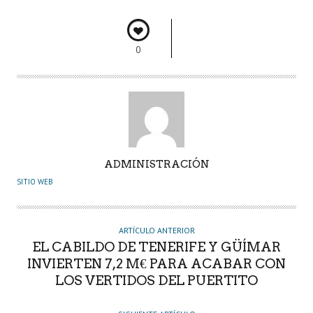
o
p
n
rti
k
p
r
0
A
ADMINISTRACIÓN
U
SITIO WEB
T
O
R
ARTÍCULO ANTERIOR
EL CABILDO DE TENERIFE Y GÜÍMAR
INVIERTEN 7,2 M€ PARA ACABAR CON
LOS VERTIDOS DEL PUERTITO