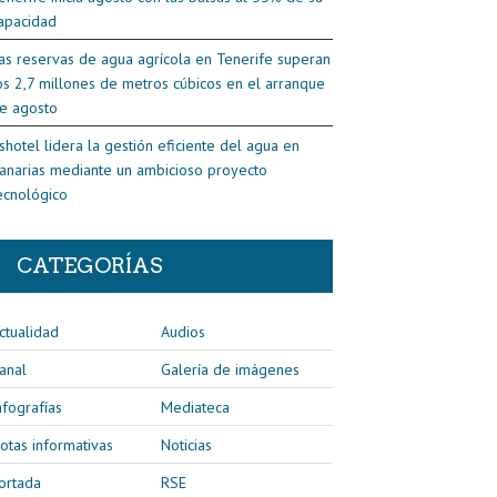
apacidad
as reservas de agua agrícola en Tenerife superan
os 2,7 millones de metros cúbicos en el arranque
e agosto
shotel lidera la gestión eficiente del agua en
anarias mediante un ambicioso proyecto
ecnológico
CATEGORÍAS
ctualidad
Audios
anal
Galería de imágenes
nfografías
Mediateca
otas informativas
Noticias
ortada
RSE