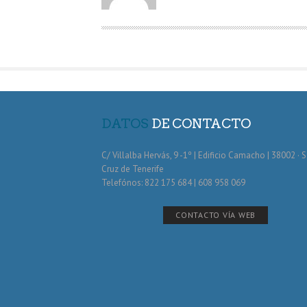
O
R
DATOS
DE CONTACTO
C/ Villalba Hervás, 9 -1º | Edificio Camacho | 38002 · 
Cruz de Tenerife
Telefónos: 822 175 684 | 608 958 069
CONTACTO VÍA WEB