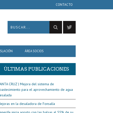
CONTACTO
ISLACIÓN
ÁREA SOCIOS
ÚLTIMAS PUBLICACIONES
ANTA CRUZ | Mejora del sistema de
bastecimiento para el aprovechamiento de agua
esalada
ejoras en la desaladora de Fonsalía
enerife inicia agosto con las balsas al 55% de su