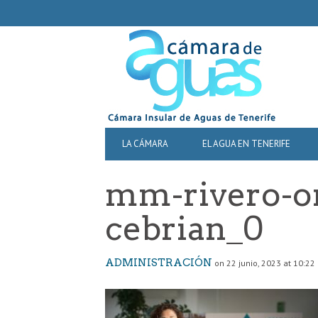
SECONDARY
NAVIGATION
PRIMARY
LA CÁMARA
EL AGUA EN TENERIFE
NAVIGATION
mm-rivero-o
cebrian_0
ADMINISTRACIÓN
on 22 junio, 2023 at 10:22