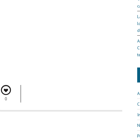
c
L
l
d
A
C
t
A
0
C
I
N
P