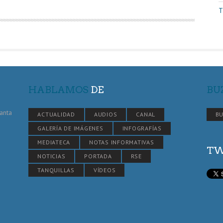
T
HABLAMOS
DE
BU
Santa
ACTUALIDAD
AUDIOS
CANAL
BU
GALERÍA DE IMÁGENES
INFOGRAFÍAS
MEDIATECA
NOTAS INFORMATIVAS
TW
NOTICIAS
PORTADA
RSE
TANQUILLAS
VÍDEOS