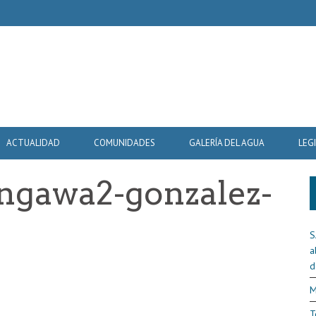
ACTUALIDAD
COMUNIDADES
GALERÍA DEL AGUA
LEG
ngawa2-gonzalez-
S
a
d
M
T