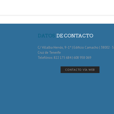
DATOS
DE CONTACTO
C/ Villalba Hervás, 9 -1º | Edificio Camacho | 38002 · 
Cruz de Tenerife
Telefónos: 822 175 684 | 608 958 069
CONTACTO VÍA WEB