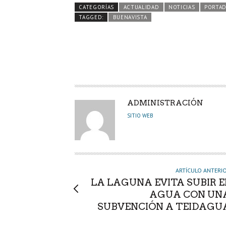
b
itt
ts
e
m
CATEGORÍAS
ACTUALIDAD
NOTICIAS
PORTA
o
er
A
dI
pa
TAGGED:
BUENAVISTA
o
p
n
rti
k
p
r
A
ADMINISTRACIÓN
U
SITIO WEB
T
O
R
ARTÍCULO ANTERI
LA LAGUNA EVITA SUBIR E
AGUA CON UN
SUBVENCIÓN A TEIDAGU