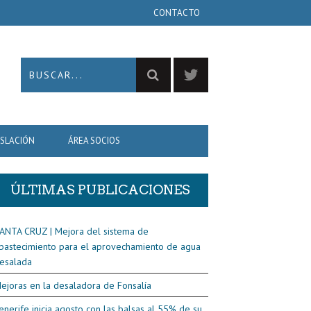
CONTACTO
ISLACIÓN
ÁREA SOCIOS
ÚLTIMAS PUBLICACIONES
ANTA CRUZ | Mejora del sistema de
bastecimiento para el aprovechamiento de agua
esalada
ejoras en la desaladora de Fonsalía
enerife inicia agosto con las balsas al 55% de su