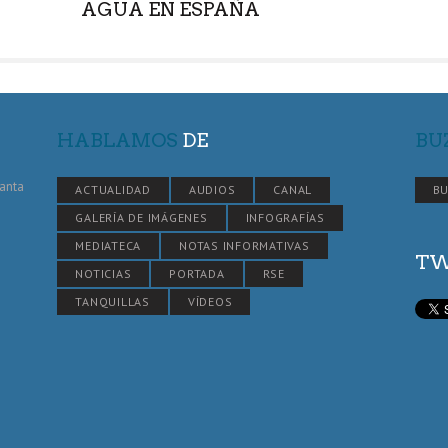
AGUA EN ESPAÑA
HABLAMOS
DE
BU
Santa
ACTUALIDAD
AUDIOS
CANAL
BU
GALERÍA DE IMÁGENES
INFOGRAFÍAS
MEDIATECA
NOTAS INFORMATIVAS
TW
NOTICIAS
PORTADA
RSE
TANQUILLAS
VÍDEOS