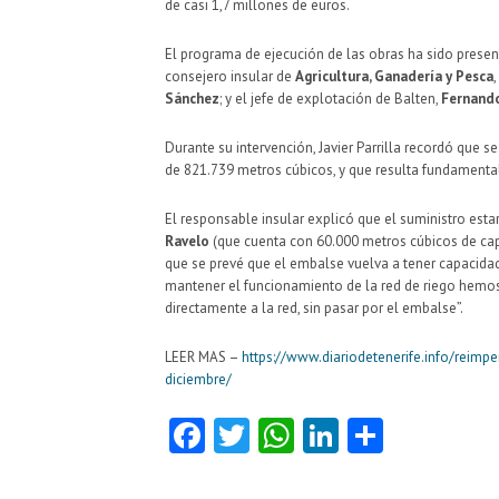
de casi 1,7 millones de euros.
El programa de ejecución de las obras ha sido presen
consejero insular de
Agricultura, Ganadería y Pesca
,
Sánchez
; y el jefe de explotación de Balten,
Fernand
Durante su intervención, Javier Parrilla recordó que se
de 821.739 metros cúbicos, y que resulta fundamental
El responsable insular explicó que el suministro esta
Ravelo
(que cuenta con 60.000 metros cúbicos de cap
que se prevé que el embalse vuelva a tener capacidad
mantener el funcionamiento de la red de riego hemo
directamente a la red, sin pasar por el embalse”.
LEER MAS –
https://www.diariodetenerife.info/reim
diciembre/
Fa
T
W
Li
C
ce
w
ha
nk
o