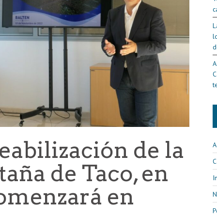
c
L
l
d
A
C
t
abilización de la
A
C
taña de Taco, en
I
comenzará en
N
P