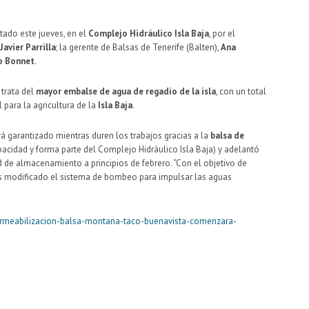
tado este jueves, en el
Complejo Hidráulico Isla Baja
, por el
Javier Parrilla
; la gerente de Balsas de Tenerife (Balten),
Ana
o Bonnet
.
 trata del
mayor embalse de agua de regadío de la isla
, con un total
 para la agricultura de la
Isla Baja
.
rá garantizado mientras duren los trabajos gracias a la
balsa de
acidad y forma parte del Complejo Hidráulico Isla Baja) y adelantó
 de almacenamiento a principios de febrero. “Con el objetivo de
s modificado el sistema de bombeo para impulsar las aguas
permeabilizacion-balsa-montana-taco-buenavista-comenzara-