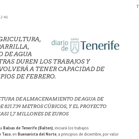
T
12:41
GRICULTURA,
PARRILLA,
O DE AGUA
RAS DUREN LOS TRABAJOS Y
VOLVERÁ A TENER CAPACIDAD DE
IOS DE FEBRERO.
UCTURA DE ALMACENAMIENTO DE AGUA DE
E 821.739 METROS CÚBICOS, Y EL PROYECTO
SI 1,7 MILLONES DE EUROS
ca
Balsas de Tenerife (Balten)
, iniciará los trabajos
e Taco
, en
Buenavista del Norte
, a principios de diciembre, por valor