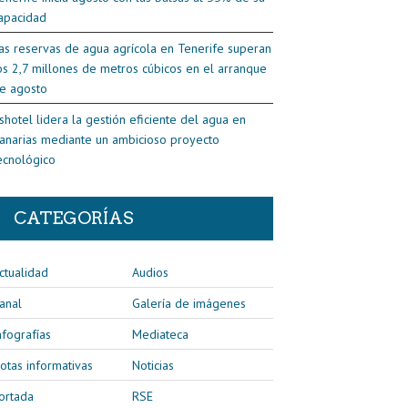
apacidad
as reservas de agua agrícola en Tenerife superan
os 2,7 millones de metros cúbicos en el arranque
e agosto
shotel lidera la gestión eficiente del agua en
anarias mediante un ambicioso proyecto
ecnológico
CATEGORÍAS
ctualidad
Audios
anal
Galería de imágenes
nfografías
Mediateca
otas informativas
Noticias
ortada
RSE