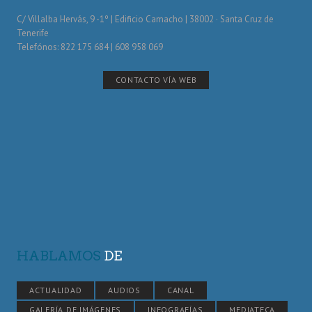
C/ Villalba Hervás, 9 -1º | Edificio Camacho | 38002 · Santa Cruz de
Tenerife
Telefónos: 822 175 684 | 608 958 069
CONTACTO VÍA WEB
HABLAMOS
DE
ACTUALIDAD
AUDIOS
CANAL
GALERÍA DE IMÁGENES
INFOGRAFÍAS
MEDIATECA