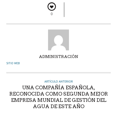
k
p
r
0
A
ADMINISTRACIÓN
U
SITIO WEB
T
O
R
ARTÍCULO ANTERIOR
UNA COMPAÑÍA ESPAÑOLA,
RECONOCIDA COMO SEGUNDA MEJOR
EMPRESA MUNDIAL DE GESTIÓN DEL
AGUA DE ESTE AÑO