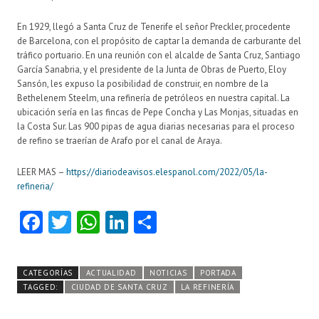
En 1929, llegó a Santa Cruz de Tenerife el señor Preckler, procedente
de Barcelona, con el propósito de captar la demanda de carburante del
tráfico portuario. En una reunión con el alcalde de Santa Cruz, Santiago
García Sanabria, y el presidente de la Junta de Obras de Puerto, Eloy
Sansón, les expuso la posibilidad de construir, en nombre de la
Bethelenem Steelm, una refinería de petróleos en nuestra capital. La
ubicación sería en las fincas de Pepe Concha y Las Monjas, situadas en
la Costa Sur. Las 900 pipas de agua diarias necesarias para el proceso
de refino se traerían de Arafo por el canal de Araya.
LEER MAS –
https://diariodeavisos.elespanol.com/2022/05/la-
refineria/
Fa
T
W
Li
C
ce
w
ha
nk
o
b
itt
ts
e
m
CATEGORÍAS
ACTUALIDAD
NOTICIAS
PORTADA
o
er
A
dI
pa
TAGGED:
CIUDAD DE SANTA CRUZ
LA REFINERÍA
o
p
n
rti