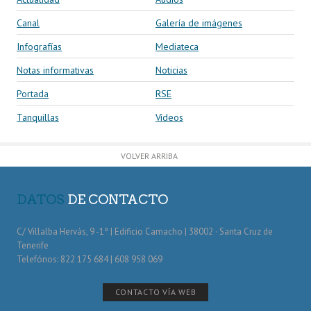
Canal
Galería de imágenes
Infografías
Mediateca
Notas informativas
Noticias
Portada
RSE
Tanquillas
Vídeos
VOLVER ARRIBA
DATOS
DE CONTACTO
C/ Villalba Hervás, 9 -1º | Edificio Camacho | 38002 · Santa Cruz de
Tenerife
Telefónos: 822 175 684 | 608 958 069
CONTACTO VÍA WEB