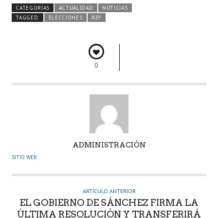
b
itt
ts
e
m
CATEGORÍAS
ACTUALIDAD
NOTICIAS
o
er
A
dI
pa
TAGGED:
ELECCIONES
REF
o
p
n
rti
k
p
r
0
A
ADMINISTRACIÓN
U
SITIO WEB
T
O
R
ARTÍCULO ANTERIOR
EL GOBIERNO DE SÁNCHEZ FIRMA LA
ÚLTIMA RESOLUCIÓN Y TRANSFERIRÁ