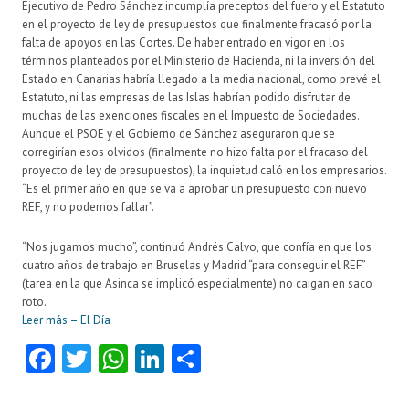
Ejecutivo de Pedro Sánchez incumplía preceptos del fuero y el Estatuto
en el proyecto de ley de presupuestos que finalmente fracasó por la
falta de apoyos en las Cortes. De haber entrado en vigor en los
términos planteados por el Ministerio de Hacienda, ni la inversión del
Estado en Canarias habría llegado a la media nacional, como prevé el
Estatuto, ni las empresas de las Islas habrían podido disfrutar de
muchas de las exenciones fiscales en el Impuesto de Sociedades.
Aunque el PSOE y el Gobierno de Sánchez aseguraron que se
corregirían esos olvidos (finalmente no hizo falta por el fracaso del
proyecto de ley de presupuestos), la inquietud caló en los empresarios.
“Es el primer año en que se va a aprobar un presupuesto con nuevo
REF, y no podemos fallar”.
“Nos jugamos mucho”, continuó Andrés Calvo, que confía en que los
cuatro años de trabajo en Bruselas y Madrid “para conseguir el REF”
(tarea en la que Asinca se implicó especialmente) no caigan en saco
roto.
Leer más – El Día
Fa
T
W
Li
C
ce
w
ha
nk
o