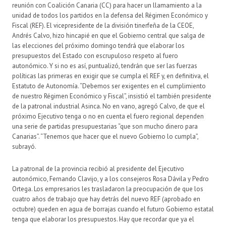
reunión con Coalición Canaria (CC) para hacer un llamamiento a la
unidad de todos los partidos en la defensa del Régimen Económico y
Fiscal (REF). El vicepresidente de la división tinerfeña de la CEOE,
Andrés Calvo, hizo hincapié en que el Gobierno central que salga de
las elecciones del próximo domingo tendrá que elaborar los
presupuestos del Estado con escrupuloso respeto al fuero
autonómico. Y si no es así, puntualizó, tendrán que ser las fuerzas
políticas las primeras en exigir que se cumpla el REF y, en definitiva, el
Estatuto de Autonomía. “Debemos ser exigentes en el cumplimiento
de nuestro Régimen Económico y Fiscal”, insistió el también presidente
de la patronal industrial Asinca. No en vano, agregó Calvo, de que el
próximo Ejecutivo tenga o no en cuenta el fuero regional dependen
una serie de partidas presupuestarias “que son mucho dinero para
Canarias”. “Tenemos que hacer que el nuevo Gobierno lo cumpla”,
subrayó.
La patronal de la provincia recibió al presidente del Ejecutivo
autonómico, Fernando Clavijo, y a los consejeros Rosa Dávila y Pedro
Ortega. Los empresarios les trasladaron la preocupación de que los
cuatro años de trabajo que hay detrás del nuevo REF (aprobado en
octubre) queden en agua de borrajas cuando el futuro Gobierno estatal
tenga que elaborar los presupuestos. Hay que recordar que ya el