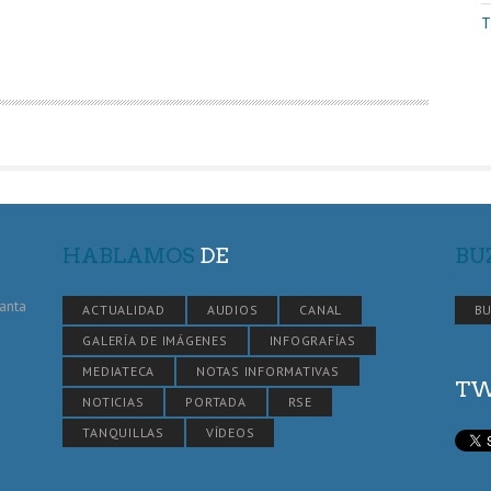
T
HABLAMOS
DE
BU
Santa
ACTUALIDAD
AUDIOS
CANAL
BU
GALERÍA DE IMÁGENES
INFOGRAFÍAS
MEDIATECA
NOTAS INFORMATIVAS
TW
NOTICIAS
PORTADA
RSE
TANQUILLAS
VÍDEOS