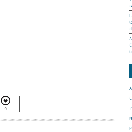
c
L
l
d
A
C
t
A
C
I
0
N
P