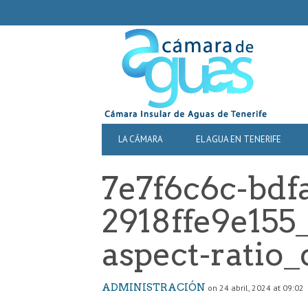
SECONDARY
NAVIGATION
PRIMARY
LA CÁMARA
EL AGUA EN TENERIFE
NAVIGATION
7e7f6c6c-bdf
2918ffe9e155_
aspect-ratio_
ADMINISTRACIÓN
on 24 abril, 2024 at 09:02