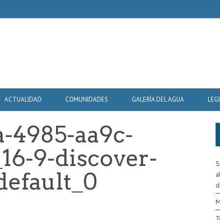
ACTUALIDAD
COMUNIDADES
GALERÍA DEL AGUA
LEG
a-4985-aa9c-
16-9-discover-
S
default_0
a
d
M
T