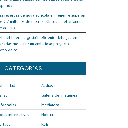
apacidad
as reservas de agua agrícola en Tenerife superan
os 2,7 millones de metros cúbicos en el arranque
e agosto
shotel lidera la gestión eficiente del agua en
anarias mediante un ambicioso proyecto
ecnológico
CATEGORÍAS
ctualidad
Audios
anal
Galería de imágenes
nfografías
Mediateca
otas informativas
Noticias
ortada
RSE