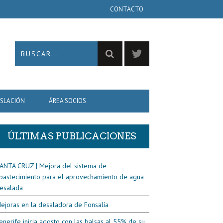
CONTACTO
ISLACIÓN
ÁREA SOCIOS
ÚLTIMAS PUBLICACIONES
ANTA CRUZ | Mejora del sistema de
bastecimiento para el aprovechamiento de agua
esalada
ejoras en la desaladora de Fonsalía
enerife inicia agosto con las balsas al 55% de su