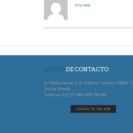
U
SITIO WEB
T
O
R
DATOS
DE CONTACTO
C/ Villalba Hervás, 9 -1º | Edificio Camacho | 38002 · 
Cruz de Tenerife
Telefónos: 822 175 684 | 608 958 069
CONTACTO VÍA WEB