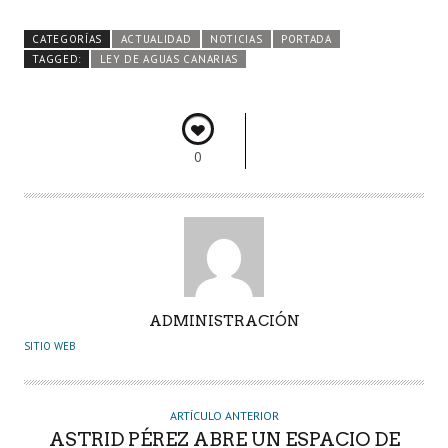
ce
w
ha
nk
o
b
itt
ts
e
m
CATEGORÍAS
ACTUALIDAD
NOTICIAS
PORTADA
o
er
A
dI
pa
TAGGED:
LEY DE AGUAS CANARIAS
o
p
n
rti
k
p
r
0
A
ADMINISTRACIÓN
U
SITIO WEB
T
O
R
ARTÍCULO ANTERIOR
ASTRID PÉREZ ABRE UN ESPACIO DE