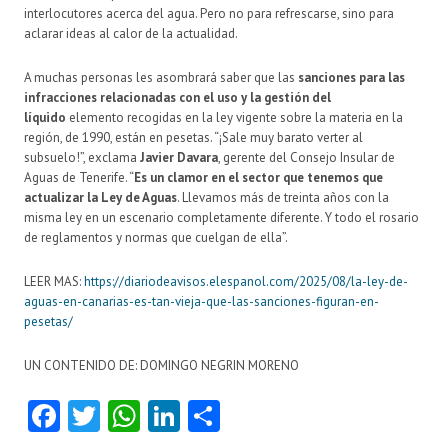
interlocutores acerca del agua. Pero no para refrescarse, sino para
aclarar ideas al calor de la actualidad.
A muchas personas les asombrará saber que las
sanciones para las
infracciones relacionadas con el uso y la gestión del
líquido
elemento recogidas en la ley vigente sobre la materia en la
región, de 1990, están en pesetas. “¡Sale muy barato verter al
subsuelo!”, exclama
Javier Davara
, gerente del Consejo Insular de
Aguas de Tenerife. “
Es un clamor en el sector que tenemos que
actualizar la Ley de Aguas
. Llevamos más de treinta años con la
misma ley en un escenario completamente diferente. Y todo el rosario
de reglamentos y normas que cuelgan de ella”.
LEER MAS:
https://diariodeavisos.elespanol.com/2025/08/la-ley-de-
aguas-en-canarias-es-tan-vieja-que-las-sanciones-figuran-en-
pesetas/
UN CONTENIDO DE: DOMINGO NEGRIN MORENO
Fa
T
W
Li
C