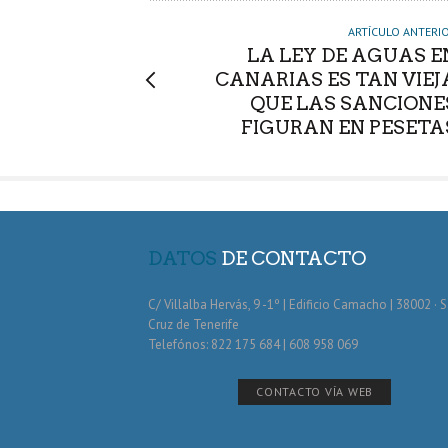
ARTÍCULO ANTERI
LA LEY DE AGUAS E
CANARIAS ES TAN VIEJ
QUE LAS SANCIONE
FIGURAN EN PESETA
DATOS
DE CONTACTO
C/ Villalba Hervás, 9 -1º | Edificio Camacho | 38002 · 
Cruz de Tenerife
Telefónos: 822 175 684 | 608 958 069
CONTACTO VÍA WEB