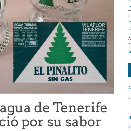
c
L
l
d
A
C
t
A
C
l agua de Tenerife
I
ció por su sabor
N
P