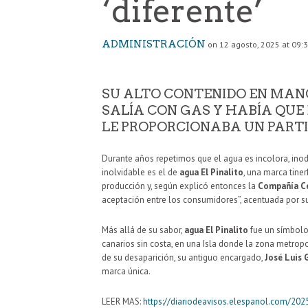
‘diferente’
ADMINISTRACIÓN
on 12 agosto, 2025 at 09:
SU ALTO CONTENIDO EN MAN
SALÍA CON GAS Y HABÍA QUE
LE PROPORCIONABA UN PART
Durante años repetimos que el agua es incolora, inod
inolvidable es el de
agua El Pinalito
, una marca tine
producción y, según explicó entonces la
Compañía Ce
aceptación entre los consumidores”, acentuada por 
Más allá de su sabor,
agua El Pinalito
fue un símbolo
canarios sin costa, en una Isla donde la zona metrop
de su desaparición, su antiguo encargado,
José Luis
marca única.
LEER MAS:
https://diariodeavisos.elespanol.com/202