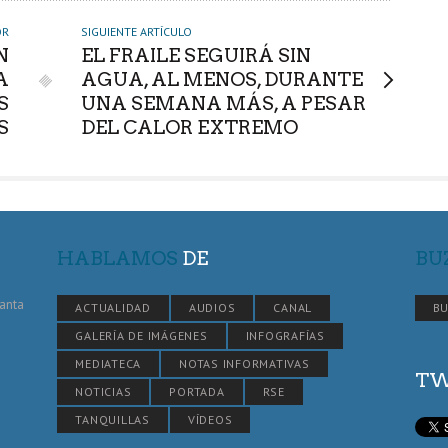
OR
SIGUIENTE ARTÍCULO
N
EL FRAILE SEGUIRÁ SIN
A
AGUA, AL MENOS, DURANTE
S
UNA SEMANA MÁS, A PESAR
S
DEL CALOR EXTREMO
HABLAMOS
DE
BU
Santa
ACTUALIDAD
AUDIOS
CANAL
BU
GALERÍA DE IMÁGENES
INFOGRAFÍAS
MEDIATECA
NOTAS INFORMATIVAS
TW
NOTICIAS
PORTADA
RSE
TANQUILLAS
VÍDEOS