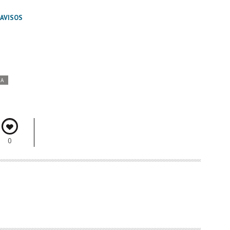
 AVISOS
DA
0