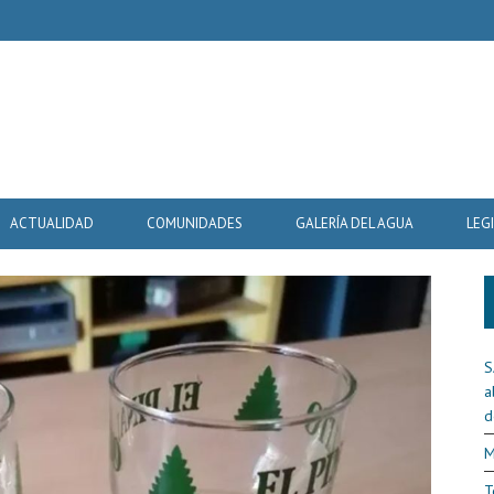
ACTUALIDAD
COMUNIDADES
GALERÍA DEL AGUA
LEG
S
a
d
M
T