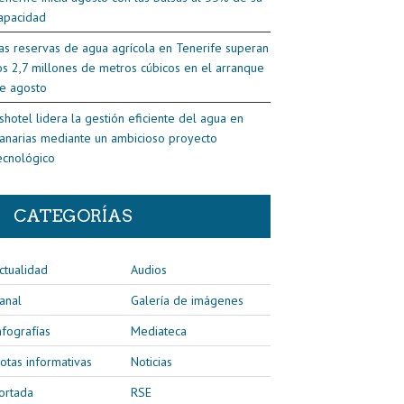
apacidad
as reservas de agua agrícola en Tenerife superan
os 2,7 millones de metros cúbicos en el arranque
e agosto
shotel lidera la gestión eficiente del agua en
anarias mediante un ambicioso proyecto
ecnológico
CATEGORÍAS
ctualidad
Audios
anal
Galería de imágenes
nfografías
Mediateca
otas informativas
Noticias
ortada
RSE