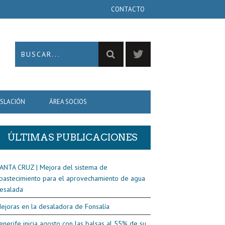
CONTACTO
ISLACIÓN
ÁREA SOCIOS
ÚLTIMAS PUBLICACIONES
ANTA CRUZ | Mejora del sistema de
bastecimiento para el aprovechamiento de agua
esalada
ejoras en la desaladora de Fonsalía
enerife inicia agosto con las balsas al 55% de su