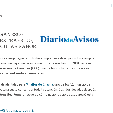
T
33
GANESO -
 EXTRAERLO-,
ICULAR SABOR.
ora e insípida, pero no todas cumplen esa descripción. Un ejemplo
rfeña que dejó huella en la memoria de muchos. En
2004
cesó su
rvecera de Canarias (CCC)
, uno de los motivos fue su “escasa
su
alto contenido en minerales
.
 de identidad para
Vilaflor de Chasna
, uno de los 11 municipios
olitana suele concentrar toda la atención. Casi dos décadas después
 González Fumero
, recuerda cómo nació, creció y desapareció esta
5/08/el-pinalito-agua-2/