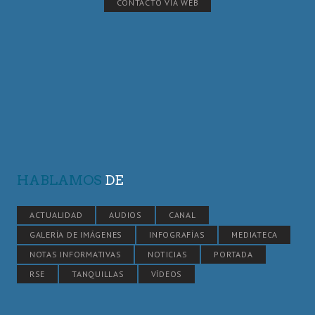
CONTACTO VÍA WEB
HABLAMOS
DE
ACTUALIDAD
AUDIOS
CANAL
GALERÍA DE IMÁGENES
INFOGRAFÍAS
MEDIATECA
NOTAS INFORMATIVAS
NOTICIAS
PORTADA
RSE
TANQUILLAS
VÍDEOS