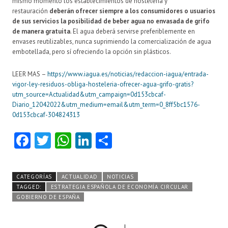
mismo momento los establecimientos de hostelería y
restauración
deberán ofrecer siempre a los consumidores o usuarios
de sus servicios la posibilidad de beber agua no envasada de grifo
de manera gratuita
. El agua deberá servirse preferiblemente en
envases reutilizables, nunca suprimiendo la comercialización de agua
embotellada, pero sí ofreciendo la opción sin plásticos.
LEER MAS –
https://www.iagua.es/noticias/redaccion-iagua/entrada-
vigor-ley-residuos-obliga-hosteleria-ofrecer-agua-grifo-gratis?
utm_source=Actualidad&utm_campaign=0d153cbcaf-
Diario_12042022&utm_medium=email&utm_term=0_8ff5bc1576-
0d153cbcaf-304824313
Fa
T
W
Li
C
ce
w
ha
nk
o
b
itt
ts
e
m
CATEGORÍAS
ACTUALIDAD
NOTICIAS
o
er
A
dI
pa
TAGGED:
ESTRATEGIA ESPAÑOLA DE ECONOMÍA CIRCULAR
GOBIERNO DE ESPAÑA
o
p
n
rti
k
p
r