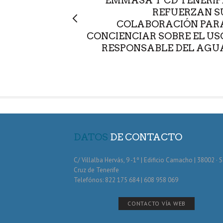
EMMASA Y CD TENERIF
REFUERZAN S
COLABORACIÓN PAR
CONCIENCIAR SOBRE EL US
RESPONSABLE DEL AGU
DATOS
DE CONTACTO
C/ Villalba Hervás, 9 -1º | Edificio Camacho | 38002 · 
Cruz de Tenerife
Telefónos: 822 175 684 | 608 958 069
CONTACTO VÍA WEB