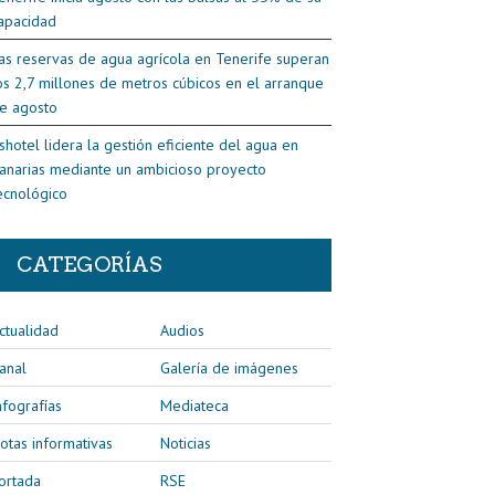
apacidad
as reservas de agua agrícola en Tenerife superan
os 2,7 millones de metros cúbicos en el arranque
e agosto
shotel lidera la gestión eficiente del agua en
anarias mediante un ambicioso proyecto
ecnológico
CATEGORÍAS
ctualidad
Audios
anal
Galería de imágenes
nfografías
Mediateca
otas informativas
Noticias
ortada
RSE