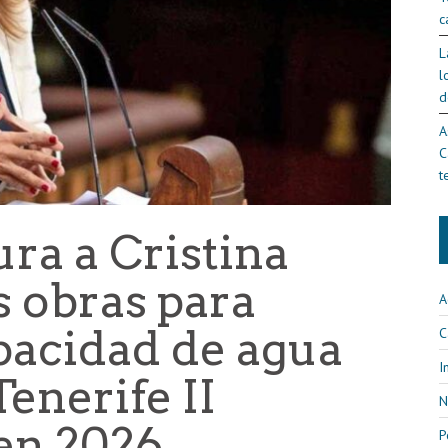
c
L
l
d
A
C
t
ura a Cristina
s obras para
A
pacidad de agua
C
I
Tenerife II
N
en 2026
P