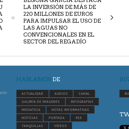
E
BEGOÑA GARCÍA DESTACA
U
LA INVERSIÓN DE MÁS DE
A
220 MILLONES DE EUROS
O
PARA IMPULSAR EL USO DE
A
LAS AGUAS NO
CONVENCIONALES EN EL
SECTOR DEL REGADÍO
HABLAMOS
DE
BU
Santa
ACTUALIDAD
AUDIOS
CANAL
BU
GALERÍA DE IMÁGENES
INFOGRAFÍAS
MEDIATECA
NOTAS INFORMATIVAS
TW
NOTICIAS
PORTADA
RSE
TANQUILLAS
VÍDEOS