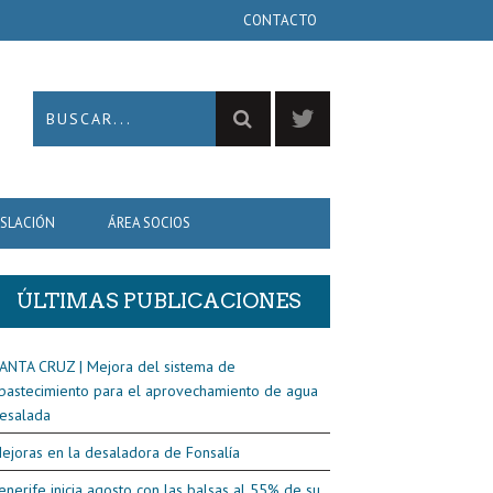
CONTACTO
ISLACIÓN
ÁREA SOCIOS
ÚLTIMAS PUBLICACIONES
ANTA CRUZ | Mejora del sistema de
bastecimiento para el aprovechamiento de agua
esalada
ejoras en la desaladora de Fonsalía
enerife inicia agosto con las balsas al 55% de su