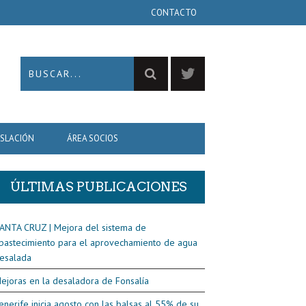
CONTACTO
ISLACIÓN
ÁREA SOCIOS
ÚLTIMAS PUBLICACIONES
ANTA CRUZ | Mejora del sistema de
bastecimiento para el aprovechamiento de agua
esalada
ejoras en la desaladora de Fonsalía
enerife inicia agosto con las balsas al 55% de su