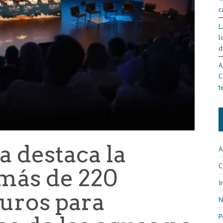
c
L
l
d
A
C
t
 destaca la
A
C
 más de 220
I
euros para
N
P