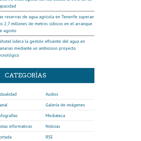
apacidad
as reservas de agua agrícola en Tenerife superan
os 2,7 millones de metros cúbicos en el arranque
e agosto
shotel lidera la gestión eficiente del agua en
anarias mediante un ambicioso proyecto
ecnológico
CATEGORÍAS
ctualidad
Audios
anal
Galería de imágenes
nfografías
Mediateca
otas informativas
Noticias
ortada
RSE