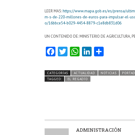
LEER MAS:
https://www.mapa.gob.es/es/prensa/ultima
m-s-de-220-millones-de-euros-para-impulsar-el-us
o/16bbce54-b029-4454-8879-c1e8db831d06
UN CONTENIDO DE: MINISTERIO DE AGRICULTURA, P
Fa
T
W
Li
C
ce
w
ha
nk
o
b
itt
ts
e
m
CATEGORÍAS
ACTUALIDAD
NOTICIAS
PORTA
o
er
A
dI
pa
TAGGED:
EL REGADÍO
o
p
n
rti
k
p
r
A
ADMINISTRACIÓN