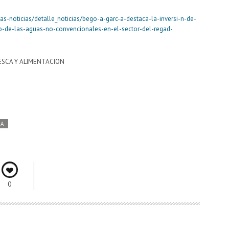
s-noticias/detalle_noticias/bego-a-garc-a-destaca-la-inversi-n-de-
o-de-las-aguas-no-convencionales-en-el-sector-del-regad-
ESCA Y ALIMENTACION
DA
0