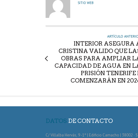
U
SITIO WEB
T
O
R
ARTÍCULO ANTERI
INTERIOR ASEGURA 
CRISTINA VALIDO QUE LA
OBRAS PARA AMPLIAR L
CAPACIDAD DE AGUA EN L
PRISIÓN TENERIFE I
COMENZARÁN EN 202
DATOS
DE CONTACTO
C/ Villalba Hervás, 9 -1º | Edificio Camacho | 38002 · 