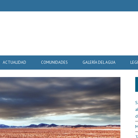
ACTUALIDAD
COMUNIDADES
GALERÍA DEL AGUA
LEG
S
a
d
M
T