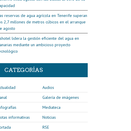
apacidad
as reservas de agua agrícola en Tenerife superan
os 2,7 millones de metros cúbicos en el arranque
e agosto
shotel lidera la gestión eficiente del agua en
anarias mediante un ambicioso proyecto
ecnológico
CATEGORÍAS
ctualidad
Audios
anal
Galería de imágenes
nfografías
Mediateca
otas informativas
Noticias
ortada
RSE