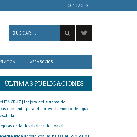
CONTACTO
ISLACIÓN
ÁREA SOCIOS
ÚLTIMAS PUBLICACIONES
ANTA CRUZ | Mejora del sistema de
bastecimiento para el aprovechamiento de agua
esalada
ejoras en la desaladora de Fonsalía
enerife inicia agosto con las balsas al 55% de su