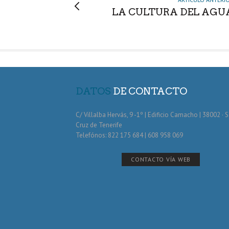
LA CULTURA DEL AGU
DATOS
DE CONTACTO
C/ Villalba Hervás, 9 -1º | Edificio Camacho | 38002 · 
Cruz de Tenerife
Telefónos: 822 175 684 | 608 958 069
CONTACTO VÍA WEB