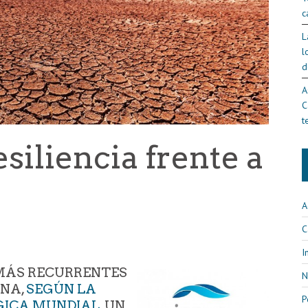
c
L
l
d
A
C
t
siliencia frente a
A
C
I
 MÁS RECURRENTES
N
INA,
SEGÚN LA
P
GICA MUNDIAL
, UN