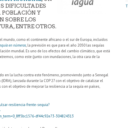
 DIFICULTADES
T
 POBLACIÓN Y
N SOBRE LOS
URA, ENTRE OTROS.
el mundo, como el continente africano o el sur de Europa, incluidos
sequía en números
, la previsión es que para el año 2050 las sequías
blación mundial. Es uno de los efectos del cambio climático, que está
emos, como este (junto con inundaciones, la otra cara de la
ado en la lucha contra este fenómeno, promoviendo junto a Senegal
a (IDRA), lanzada durante la COP 27 con el objetivo de catalizar el
s con el objetivo de mejorar la resiliencia a la sequía en países,
lsar-resiliencia-frente-sequia?
-
_term=0_8ff5bc1576-df44c92e73-304824313