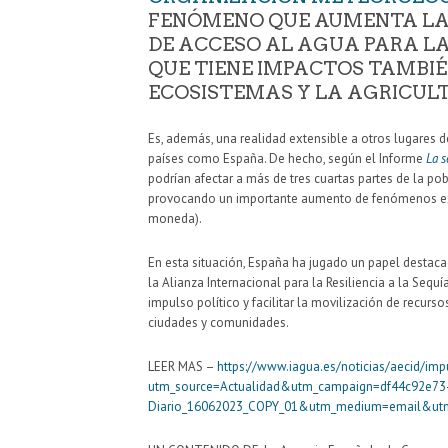
FENÓMENO QUE AUMENTA LAS
DE ACCESO AL AGUA PARA LA
QUE TIENE IMPACTOS TAMBIÉ
ECOSISTEMAS Y LA AGRICULT
Es, además, una realidad extensible a otros lugares d
países como España. De hecho, según el Informe
La 
podrían afectar a más de tres cuartas partes de la po
provocando un importante aumento de fenómenos extr
moneda).
En esta situación, España ha jugado un papel destac
la Alianza Internacional para la Resiliencia a la Sequí
impulso político y facilitar la movilización de recurso
ciudades y comunidades.
LEER MAS –
https://www.iagua.es/noticias/aecid/impu
utm_source=Actualidad&utm_campaign=df44c92e73
Diario_16062023_COPY_01&utm_medium=email&utm