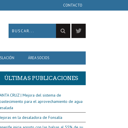
CONTACTO
ISLACIÓN
ÁREA SOCIOS
ÚLTIMAS PUBLICACIONES
ANTA CRUZ | Mejora del sistema de
bastecimiento para el aprovechamiento de agua
esalada
ejoras en la desaladora de Fonsalía
enerife inicia agosto con las balsas al 55% de su