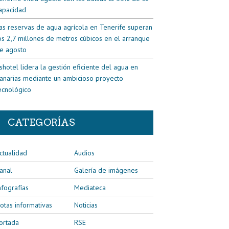
apacidad
as reservas de agua agrícola en Tenerife superan
os 2,7 millones de metros cúbicos en el arranque
e agosto
shotel lidera la gestión eficiente del agua en
anarias mediante un ambicioso proyecto
ecnológico
CATEGORÍAS
ctualidad
Audios
anal
Galería de imágenes
nfografías
Mediateca
otas informativas
Noticias
ortada
RSE