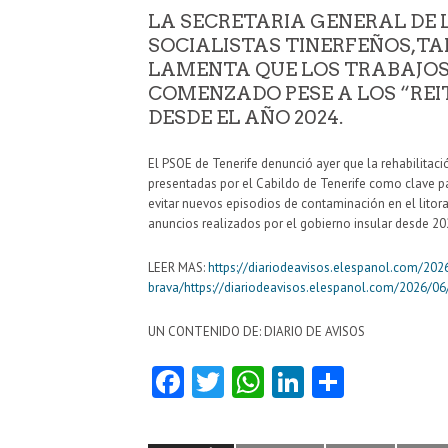
LA SECRETARIA GENERAL DE 
SOCIALISTAS TINERFEÑOS,T
LAMENTA QUE LOS TRABAJO
COMENZADO PESE A LOS “REI
DESDE EL AÑO 2024.
El PSOE de Tenerife denunció ayer que la rehabilitac
presentadas por el Cabildo de Tenerife como clave p
evitar nuevos episodios de contaminación en el litora
anuncios realizados por el gobierno insular desde 20
LEER MAS:
https://diariodeavisos.elespanol.com/202
brava/https://diariodeavisos.elespanol.com/2026/06
UN CONTENIDO DE: DIARIO DE AVISOS
Fa
T
W
Li
C
ce
w
ha
nk
o
b
itt
ts
e
m