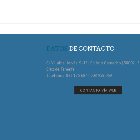
DATOS
DE CONTACTO
C/ Villalba Hervás, 9 -1º | Edificio Camacho | 38002 · 
Cruz de Tenerife
Telefónos: 822 175 684 | 608 958 069
CONTACTO VÍA WEB