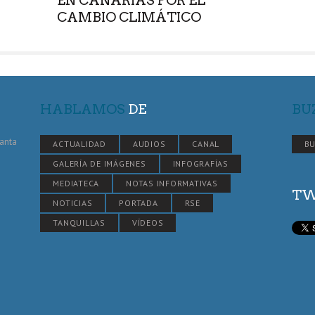
EN CANARIAS POR EL
CAMBIO CLIMÁTICO
HABLAMOS
DE
BU
Santa
ACTUALIDAD
AUDIOS
CANAL
BU
GALERÍA DE IMÁGENES
INFOGRAFÍAS
MEDIATECA
NOTAS INFORMATIVAS
TW
NOTICIAS
PORTADA
RSE
TANQUILLAS
VÍDEOS