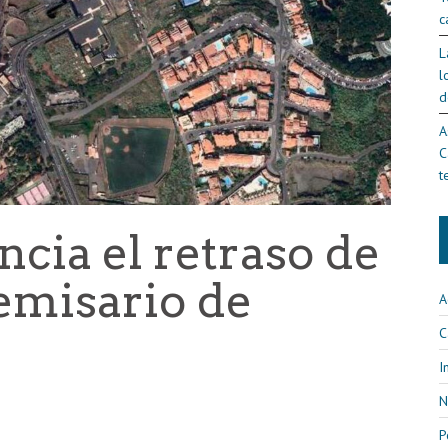
c
L
l
d
A
C
t
cia el retraso de
 emisario de
A
C
I
N
P