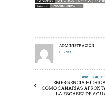
CATEGORÍAS
ACTUALIDAD
NOTICIAS
PORTA
o
er
A
dI
pa
TAGGED:
EMISARIO SUBMARINO
o
p
n
rti
k
p
r
A
ADMINISTRACIÓN
U
SITIO WEB
T
O
R
ARTÍCULO ANTERI
EMERGENCIA HÍDRICA
CÓMO CANARIAS AFRONT
LA ESCASEZ DE AGU