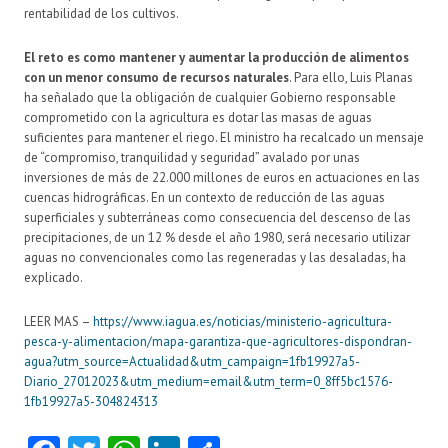
rentabilidad de los cultivos.
El reto es como mantener y aumentar la producción de alimentos
con un menor consumo de recursos naturales
. Para ello, Luis Planas
ha señalado que la obligación de cualquier Gobierno responsable
comprometido con la agricultura es dotar las masas de aguas
suficientes para mantener el riego. El ministro ha recalcado un mensaje
de “compromiso, tranquilidad y seguridad” avalado por unas
inversiones de más de 22.000 millones de euros en actuaciones en las
cuencas hidrográficas. En un contexto de reducción de las aguas
superficiales y subterráneas como consecuencia del descenso de las
precipitaciones, de un 12 % desde el año 1980, será necesario utilizar
aguas no convencionales como las regeneradas y las desaladas, ha
explicado.
LEER MAS –
https://www.iagua.es/noticias/ministerio-agricultura-
pesca-y-alimentacion/mapa-garantiza-que-agricultores-dispondran-
agua?utm_source=Actualidad&utm_campaign=1fb19927a5-
Diario_27012023&utm_medium=email&utm_term=0_8ff5bc1576-
1fb19927a5-304824313