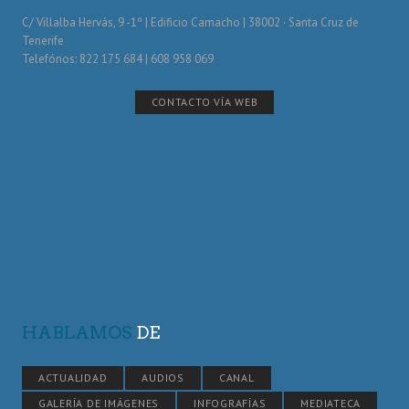
C/ Villalba Hervás, 9 -1º | Edificio Camacho | 38002 · Santa Cruz de
Tenerife
Telefónos: 822 175 684 | 608 958 069
CONTACTO VÍA WEB
HABLAMOS
DE
ACTUALIDAD
AUDIOS
CANAL
GALERÍA DE IMÁGENES
INFOGRAFÍAS
MEDIATECA