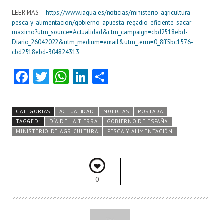
LEER MAS –
https://www.iagua.es/noticias/ministerio-agricultura-
pesca-y-alimentacion/gobierno-apuesta-regadio-eficiente-sacar-
maximo?utm_source=Actualidad&utm_campaign=cbd2518ebd-
Diario_26042022&utm_medium=email&utm_term=0_8ff5bc1576-
cbd2518ebd-304824313
Fa
T
W
Li
C
ce
w
ha
nk
o
b
itt
ts
e
m
CATEGORÍAS
ACTUALIDAD
NOTICIAS
PORTADA
o
er
A
dI
pa
TAGGED:
DÍA DE LA TIERRA
GOBIERNO DE ESPAÑA
MINISTERIO DE AGRICULTURA
PESCA Y ALIMENTACIÓN
o
p
n
rti
k
p
r
0