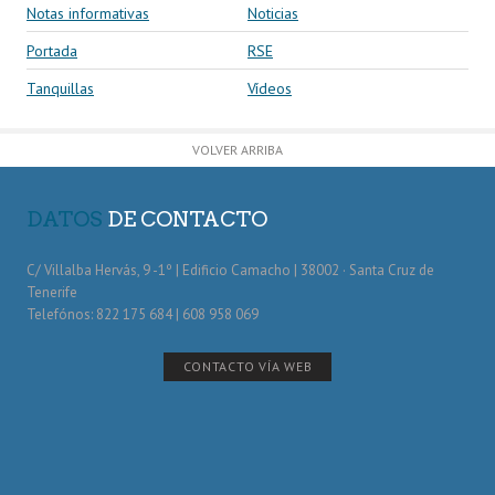
Notas informativas
Noticias
Portada
RSE
Tanquillas
Vídeos
VOLVER ARRIBA
DATOS
DE CONTACTO
C/ Villalba Hervás, 9 -1º | Edificio Camacho | 38002 · Santa Cruz de
Tenerife
Telefónos: 822 175 684 | 608 958 069
CONTACTO VÍA WEB