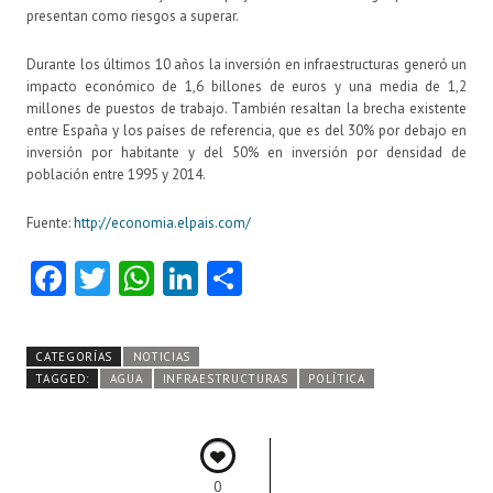
presentan como riesgos a superar.
Durante los últimos 10 años la inversión en infraestructuras generó un
impacto económico de 1,6 billones de euros y una media de 1,2
millones de puestos de trabajo. También resaltan la brecha existente
entre España y los países de referencia, que es del 30% por debajo en
inversión por habitante y del 50% en inversión por densidad de
población entre 1995 y 2014.
Fuente:
http://economia.elpais.com/
Fa
T
W
Li
C
ce
w
ha
nk
o
b
itt
ts
e
m
CATEGORÍAS
NOTICIAS
o
er
A
dI
pa
TAGGED:
AGUA
INFRAESTRUCTURAS
POLÍTICA
o
p
n
rti
k
p
r
0