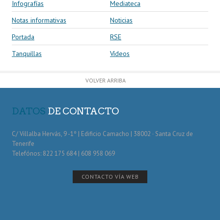
Infografías
Mediateca
Notas informativas
Noticias
Portada
RSE
Tanquillas
Vídeos
VOLVER ARRIBA
DATOS
DE CONTACTO
C/ Villalba Hervás, 9 -1º | Edificio Camacho | 38002 · Santa Cruz de
Tenerife
Telefónos: 822 175 684 | 608 958 069
CONTACTO VÍA WEB