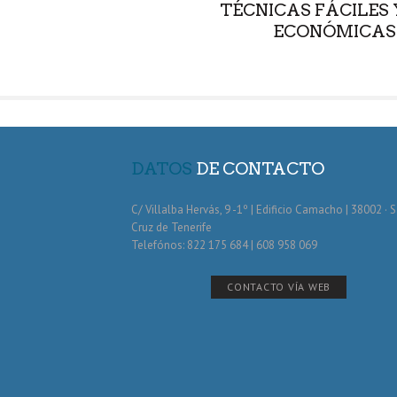
TÉCNICAS FÁCILES 
ECONÓMICAS
DATOS
DE CONTACTO
C/ Villalba Hervás, 9 -1º | Edificio Camacho | 38002 · 
Cruz de Tenerife
Telefónos: 822 175 684 | 608 958 069
CONTACTO VÍA WEB