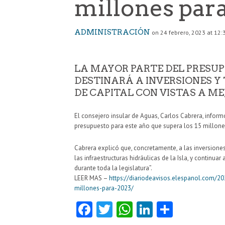
millones par
ADMINISTRACIÓN
on 24 febrero, 2023 at 12:
LA MAYOR PARTE DEL PRESUP
DESTINARÁ A INVERSIONES Y
DE CAPITAL CON VISTAS A M
El consejero insular de Aguas, Carlos Cabrera, infor
presupuesto para este año que supera los 15 millone
Cabrera explicó que, concretamente, a las inversiones
las infraestructuras hidráulicas de la Isla, y continu
durante toda la legislatura”.
LEER MAS –
https://diariodeavisos.elespanol.com/2
millones-para-2023/
Fa
T
W
Li
C