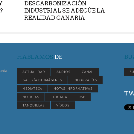
Y
DESCARBONIZACIÓN
?
INDUSTRIAL SE ADECÚE LA
REALIDAD CANARIA
HABLAMOS
DE
BU
Santa
ACTUALIDAD
AUDIOS
CANAL
BU
GALERÍA DE IMÁGENES
INFOGRAFÍAS
MEDIATECA
NOTAS INFORMATIVAS
TW
NOTICIAS
PORTADA
RSE
TANQUILLAS
VÍDEOS