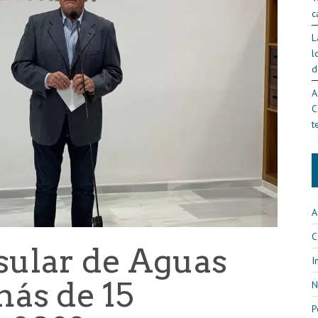
c
L
l
d
A
C
t
A
C
sular de Aguas
I
más de 15
N
P