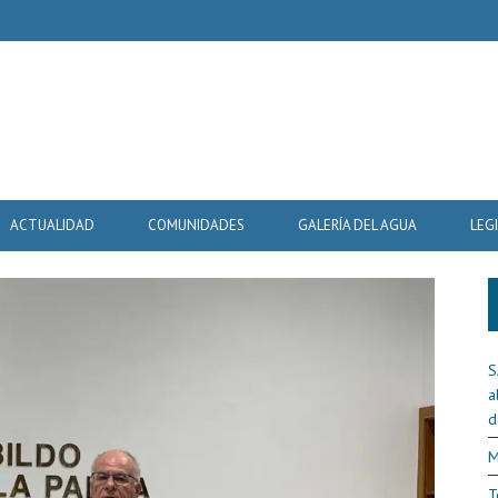
ACTUALIDAD
COMUNIDADES
GALERÍA DEL AGUA
LEG
S
a
d
M
T