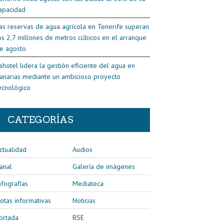
apacidad
as reservas de agua agrícola en Tenerife superan
os 2,7 millones de metros cúbicos en el arranque
e agosto
shotel lidera la gestión eficiente del agua en
anarias mediante un ambicioso proyecto
ecnológico
CATEGORÍAS
ctualidad
Audios
anal
Galería de imágenes
nfografías
Mediateca
otas informativas
Noticias
ortada
RSE