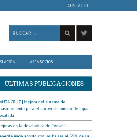
CONTACTO
ISLACIÓN
ÁREA SOCIOS
ÚLTIMAS PUBLICACIONES
ANTA CRUZ | Mejora del sistema de
bastecimiento para el aprovechamiento de agua
esalada
ejoras en la desaladora de Fonsalía
enerife inicia agosto con las balsas al 55% de su